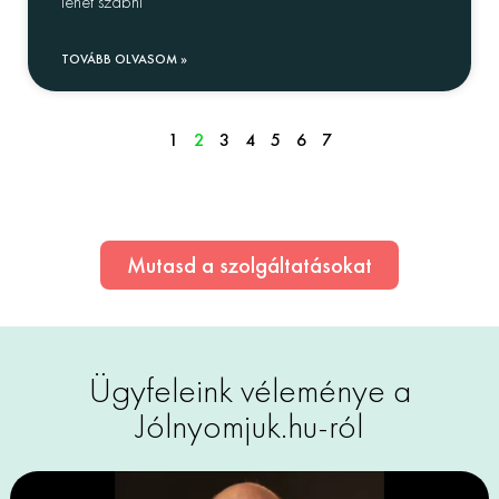
lehet szabni
TOVÁBB OLVASOM »
1
2
3
4
5
6
7
Mutasd a szolgáltatásokat
Ügyfeleink véleménye a
Jólnyomjuk.hu-ról