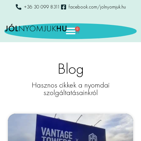
+36 30 099 8311
facebook.com/jolnyomjuk.hu
0
Blog
Hasznos cikkek a nyomdai
szolgáltatásainkról