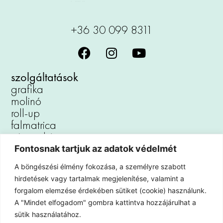
+36 30 099 8311
szolgáltatások
grafika
molinó
roll-up
falmatrica
vászonkép
reklámtábla
Fontosnak tartjuk az adatok védelmét
padlómatrica
A böngészési élmény fokozása, a személyre szabott
autófóliázás
hirdetések vagy tartalmak megjelenítése, valamint a
kirakat dekoráció
forgalom elemzése érdekében sütiket (cookie) használunk.
iroda dekoráció
A "Mindet elfogadom" gombra kattintva hozzájárulhat a
hűtőmágnes
sütik használatához.