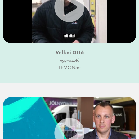
Velkei Ottó
ügyvezető
LEMONart