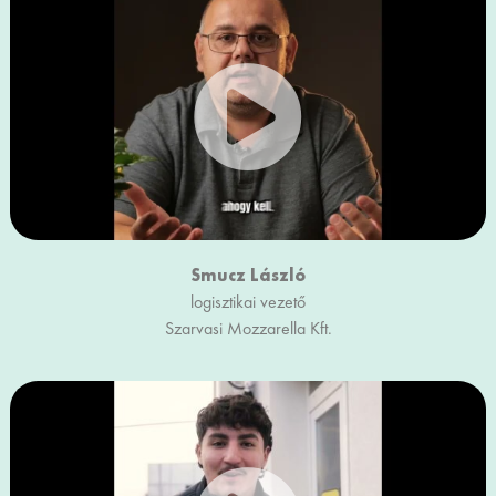
Smucz László
logisztikai vezető
Szarvasi Mozzarella Kft.