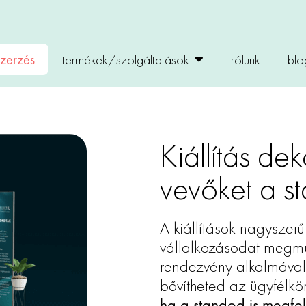
zerzés
termékek/szolgáltatások
rólunk
blo
Kiállítás de
vevőket a s
A kiállítások nagyszer
vállalkozásodat megm
rendezvény alkalmával 
bővítheted az ügyfélkö
ha a standod is megfel