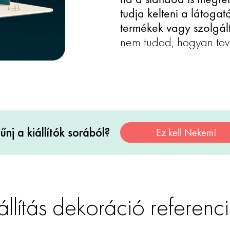
tudja kelteni a látogat
termékek vagy szolgált
nem tudod, hogyan tová
űnj a kiállítók sorából?
Ez kell Nekem!
állítás dekoráció referenc