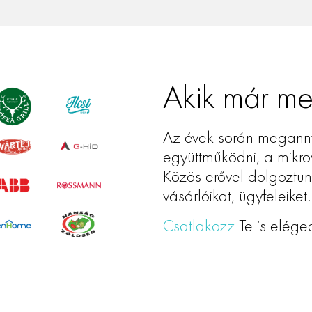
szélességű hirdetőtá
temekül alkalmas bá
megoldás vagy felhív
méltó képviseletére.
Akik már me
Az évek során megannyi
együttműködni, a mikro
Közös erővel dolgoztu
vásárlóikat, ügyfeleiket.
Csatlakozz
Te is elége
 összeszerelhető, akár
jeleníthetők rajta céged
llátott, így pakolni is
k rendszerint strapabíró