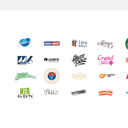
Kínálópult
A roll-uphoz hasonlóan egyszerűen
elől, oldalt vagy a tetején is meg
arculati elemei. Belül polcokkal e
remekül lehet bele. A kínáló pulto