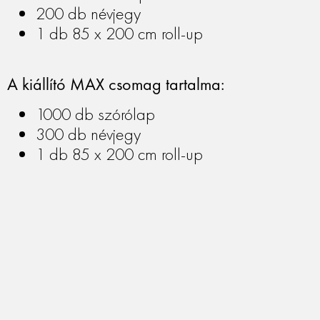
promócióval vagy kifejezetten a ki
200 db névjegy
szóló akcióval előrukkolnod. A
1 db 85 x 200 cm roll-up
elhelyezhető rajta, amivel tovább
esélyét. Mérete általában A/4-e
A kiállító MAX csomag tartalma:
legfontosabb információkat é
vállalkozásról.
1000 db szórólap
300 db névjegy
1 db 85 x 200 cm roll-up