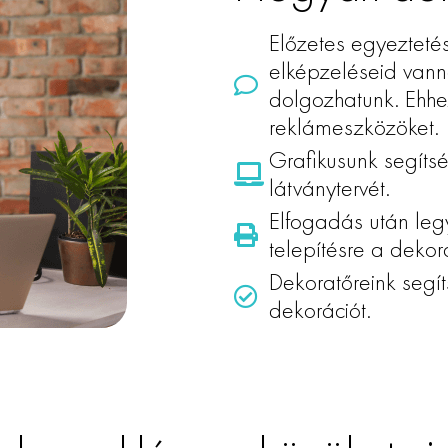
Előzetes egyezteté
elképzeléseid vanna
dolgozhatunk. Ehhez
reklámeszközöket.
Grafikusunk segíts
látványtervét.
Elfogadás után legy
telepítésre a dekorá
Dekoratőreink segít
dekorációt.