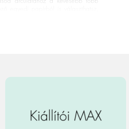
ozásod arculatához a kevesebb több
ző egyedi papírból is választhatsz,
vagy akár fára is nyomtatnak
indenképp érdemes legalább 100
nned.