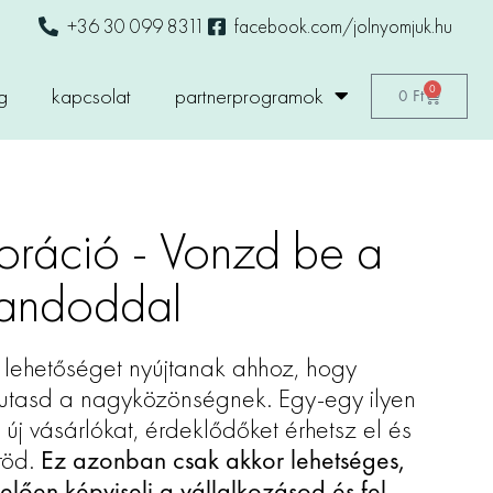
+36 30 099 8311
facebook.com/jolnyomjuk.hu
0
g
kapcsolat
partnerprogramok
0
Ft
koráció - Vonzd be a
tandoddal
ű lehetőséget nyújtanak ahhoz, hogy
utasd a nagyközönségnek. Egy-egy ilyen
új vásárlókat, érdeklődőket érhetsz el és
röd.
Ez azonban csak akkor lehetséges,
elően képviseli a vállalkozásod és fel