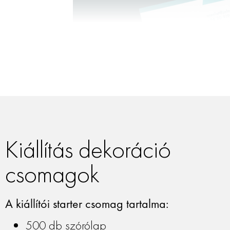
Kiállítás dekoráció
csomagok
Szórólap
Tökéletesen alkalmas a vállalkozá
A kiállítói starter csomag tartalma:
végzett tevékenység leírására.
tervezel szórólapot, érdemes le
500 db szórólap