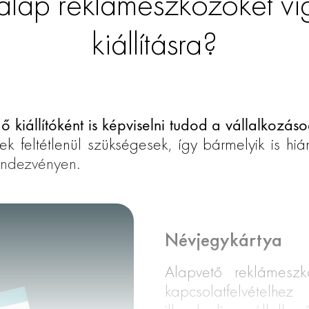
alap reklámeszközöket vi
kiállításra?
kiállítóként is képviselni tudod a vállalkozásod
k feltétlenül szükségesek, így bármelyik is hiá
rendezvényen.
Névjegykártya
Alapvető reklámeszk
kapcsolatfelvételhez