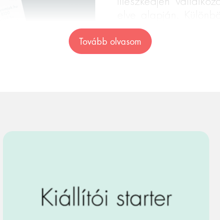
illeszkedjen vállalk
elve alapján. Különbö
de már műanyagra 
névjegykártyát. M
Tovább olvasom
darabot magaddal vi
sod alapadatainak és a
 Ha konkrét eseményre
het valamilyen célzott