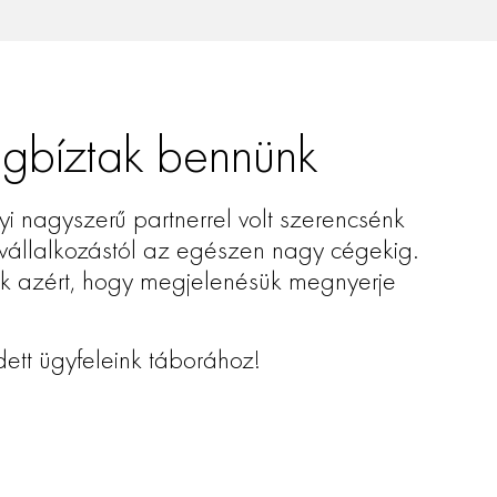
blává válik. Nagy méretéből adódóan
rmilyen promóciós üzenet, kreatív
ás megjelenítésére, vállalkozásod
gbíztak bennünk
 nagyszerű partnerrel volt szerencsénk
vállalkozástól az egészen nagy cégekig.
nk azért, hogy megjelenésük megnyerje
dett ügyfeleink táborához!