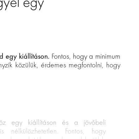
gyél egy
 egy kiállításon.
Fontos, hogy a minimum
nyzik közülük, érdemes megfontolni, hogy
öz egy kiállításon és a jövőbeli
 is nélkülözhetetlen. Fontos, hogy