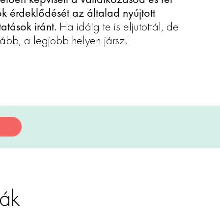
ók érdeklődését az általad nyújtott
atások iránt.
Ha idáig te is eljutottál, de
bb, a legjobb helyen jársz!
iák