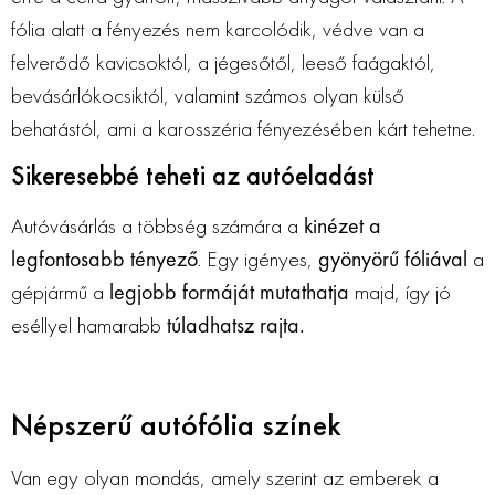
fólia alatt a fényezés nem karcolódik, védve van a
felverődő kavicsoktól, a jégesőtől, leeső faágaktól,
bevásárlókocsiktól, valamint számos olyan külső
behatástól, ami a karosszéria fényezésében kárt tehetne.
Sikeresebbé teheti az autóeladást
Autóvásárlás a többség számára a
kinézet a
legfontosabb tényező
. Egy igényes,
gyönyörű fóliával
a
gépjármű a
legjobb formáját mutathatja
majd, így jó
eséllyel hamarabb
túladhatsz rajta.
Népszerű autófólia színek
Van egy olyan mondás, amely szerint az emberek a