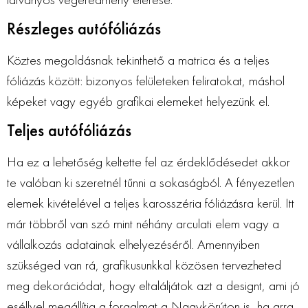
Részleges autófóliázás
Köztes megoldásnak tekinthető a matrica és a teljes
fóliázás között: bizonyos felületeken feliratokat, máshol
képeket vagy egyéb grafikai elemeket helyezünk el.
Teljes autófóliázás
Ha ez a lehetőség keltette fel az érdeklődésedet akkor
te valóban ki szeretnél tűnni a sokaságból. A fényezetlen
elemek kivételével a teljes karosszéria fóliázásra kerül. Itt
már többről van szó mint néhány arculati elem vagy a
vállalkozás adatainak elhelyezéséről. Amennyiben
szükséged van rá, grafikusunkkal közösen tervezheted
meg dekorációdat, hogy eltaláljátok azt a designt, ami jó
eséllyel megállítja a forgalmat a Nagykörúton is, ha arra