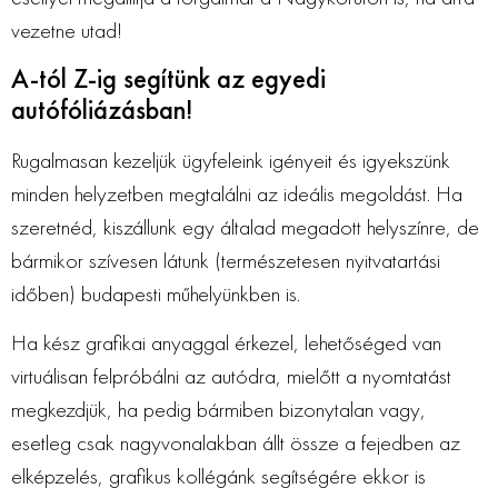
vezetne utad!
A-tól Z-ig segítünk az egyedi
autófóliázásban!
Rugalmasan kezeljük ügyfeleink igényeit és igyekszünk
minden helyzetben megtalálni az ideális megoldást. Ha
szeretnéd, kiszállunk egy általad megadott helyszínre, de
bármikor szívesen látunk (természetesen nyitvatartási
időben) budapesti műhelyünkben is.
Ha kész grafikai anyaggal érkezel, lehetőséged van
virtuálisan felpróbálni az autódra, mielőtt a nyomtatást
megkezdjük, ha pedig bármiben bizonytalan vagy,
esetleg csak nagyvonalakban állt össze a fejedben az
elképzelés, grafikus kollégánk segítségére ekkor is