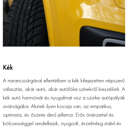
Kék
A narancssárgával ellentétben a kék kifejezetten népszerű
választás, akár autó, akár autófólia színekről beszélünk. A
kék autó harmóniát és nyugalmat visz a szürke autópályák
sivárságába. Akinek ilyen kocsija van, az empatikus,
optimista, és őszinte derű jellemzi. Erős önérzettel és
bölcsességgel rendelkezik, nyugodt, érzelmileg stabil és