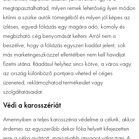
megtapasztalhattad, milyen remek lehetőség ilyen módon
kitűnni a szürke autók tömegéből és milyen jól képes az
ízléses, egyedi fóliázás egy magára adó, komoly és
megbízható cég benyomását kelteni. Arról nem is
beszélve, hogy a fóliázás egyszeri kiadást jelent, sok
más marketingeszközzel ellentétben nem kell havidíjat
fizetni utána. Ráadásul helyhez sincs kötve, a város vagy
az ország különböző pontjaira viheted el céges
üzeneted, reklámozhatod termékeidet vagy
szolgáltatásaidat.
Védi a karosszériát
Amennyiben a teljes karosszéria védelme a célunk, akkor
érdemes az egyszerűbb dekor fólia helyett kifejezetten
erre a célra gyártott, masszívabb anyagot választani. A