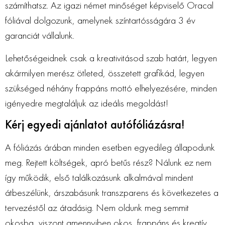
számíthatsz. Az igazi német minőséget képviselő Oracal
fóliával dolgozunk, amelynek színtartósságára 3 év
garanciát vállalunk.
Lehetőségeidnek csak a kreativitásod szab határt, legyen
akármilyen merész ötleted, összetett grafikád, legyen
szükséged néhány frappáns mottó elhelyezésére, minden
igényedre megtaláljuk az ideális megoldást!
Kérj egyedi ajánlatot autófóliázásra!
A fóliázás árában minden esetben egyedileg állapodunk
meg. Rejtett költségek, apró betűs rész? Nálunk ez nem
így működik, első találkozásunk alkalmával mindent
átbeszélünk, árszabásunk transzparens és következetes a
tervezéstől az átadásig. Nem oldunk meg semmit
okosba, viszont amennyiben okos, frappáns és kreatív