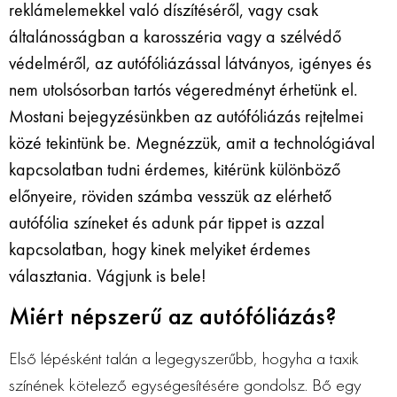
reklámelemekkel való díszítéséről, vagy csak
általánosságban a karosszéria vagy a szélvédő
védelméről, az autófóliázással látványos, igényes és
nem utolsósorban tartós végeredményt érhetünk el.
Mostani bejegyzésünkben az autófóliázás rejtelmei
közé tekintünk be. Megnézzük, amit a technológiával
kapcsolatban tudni érdemes, kitérünk különböző
előnyeire, röviden számba vesszük az elérhető
autófólia színeket és adunk pár tippet is azzal
kapcsolatban, hogy kinek melyiket érdemes
választania. Vágjunk is bele!
Miért népszerű az autófóliázás?
Első lépésként talán a legegyszerűbb, hogyha a taxik
színének kötelező egységesítésére gondolsz. Bő egy