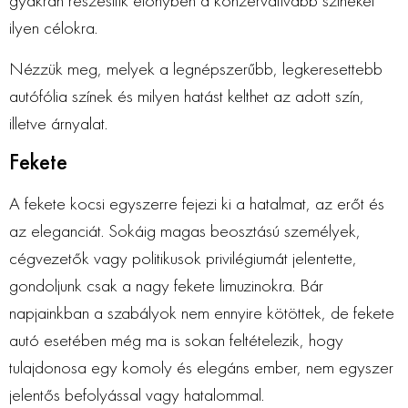
gyakran részesítik előnyben a konzervatívabb színeket
ilyen célokra.
Nézzük meg, melyek a legnépszerűbb, legkeresettebb
autófólia színek és milyen hatást kelthet az adott szín,
illetve árnyalat.
Fekete
A fekete kocsi egyszerre fejezi ki a hatalmat, az erőt és
az eleganciát. Sokáig magas beosztású személyek,
cégvezetők vagy politikusok privilégiumát jelentette,
gondoljunk csak a nagy fekete limuzinokra. Bár
napjainkban a szabályok nem ennyire kötöttek, de fekete
autó esetében még ma is sokan feltételezik, hogy
tulajdonosa egy komoly és elegáns ember, nem egyszer
jelentős befolyással vagy hatalommal.