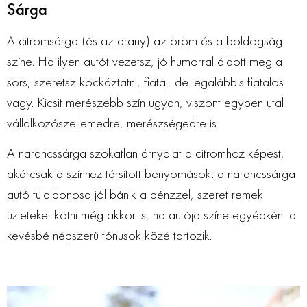
Sárga
A citromsárga (és az arany) az öröm és a boldogság
színe. Ha ilyen autót vezetsz, jó humorral áldott meg a
sors, szeretsz kockáztatni, fiatal, de legalábbis fiatalos
vagy. Kicsit merészebb szín ugyan, viszont egyben utal
vállalkozószellemedre, merészségedre is.
A narancssárga szokatlan árnyalat a citromhoz képest,
akárcsak a színhez társított benyomások
:
a narancssárga
autó tulajdonosa jól bánik a pénzzel, szeret remek
üzleteket kötni még akkor is, ha autója színe egyébként a
kevésbé népszerű tónusok közé tartozik.