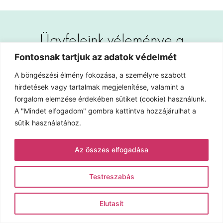
Ügyfeleink véleménye a
Jólnyomjuk.hu-ról
Fontosnak tartjuk az adatok védelmét
A böngészési élmény fokozása, a személyre szabott
hirdetések vagy tartalmak megjelenítése, valamint a
forgalom elemzése érdekében sütiket (cookie) használunk.
A "Mindet elfogadom" gombra kattintva hozzájárulhat a
sütik használatához.
Az összes elfogadása
Testreszabás
Elutasít
Ajánlatot kérek
Smucz László