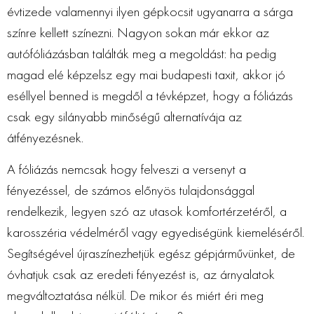
évtizede valamennyi ilyen gépkocsit ugyanarra a sárga
színre kellett színezni. Nagyon sokan már ekkor az
autófóliázásban találták meg a megoldást: ha pedig
magad elé képzelsz egy mai budapesti taxit, akkor jó
eséllyel benned is megdől a tévképzet, hogy a fóliázás
csak egy silányabb minőségű alternatívája az
átfényezésnek.
A fóliázás nemcsak hogy felveszi a versenyt a
fényezéssel, de számos előnyös tulajdonsággal
rendelkezik, legyen szó az utasok komfortérzetéről, a
karosszéria védelméről vagy egyediségünk kiemeléséről.
Segítségével újraszínezhetjük egész gépjárművünket, de
óvhatjuk csak az eredeti fényezést is, az árnyalatok
megváltoztatása nélkül. De mikor és miért éri meg