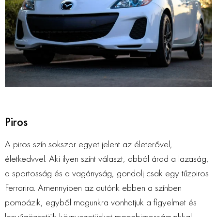
Piros
A piros szín sokszor egyet jelent az életerővel,
életkedvvel. Aki ilyen színt választ, abból árad a lazaság,
a sportosság és a vagányság, gondolj csak egy tűzpiros
Ferrarira. Amennyiben az autónk ebben a színben
pompázik, egyből magunkra vonhatjuk a figyelmet és
lenyűgözhetjük környezetünket magabiztosságunkkal,