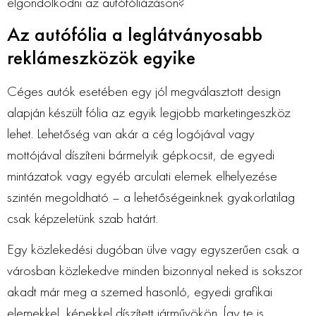
elgondolkodni az autófóliázáson?
Az autófólia a leglátványosabb
reklámeszközök egyike
Céges autók esetében egy jól megválasztott design
alapján készült fólia az egyik legjobb marketingeszköz
lehet. Lehetőség van akár a cég logójával vagy
mottójával díszíteni bármelyik gépkocsit, de egyedi
mintázatok vagy egyéb arculati elemek elhelyezése
szintén megoldható – a lehetőségeinknek gyakorlatilag
csak képzeletünk szab határt.
Egy közlekedési dugóban ülve vagy egyszerűen csak a
városban közlekedve minden bizonnyal neked is sokszor
akadt már meg a szemed hasonló, egyedi grafikai
elemekkel, képekkel díszített járművökön. Így te is