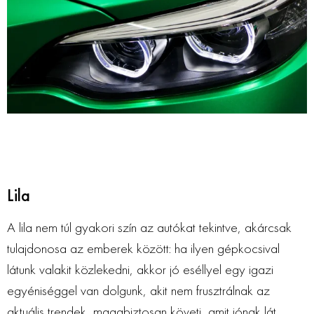
Lila
A lila nem túl gyakori szín az autókat tekintve, akárcsak
tulajdonosa az emberek között: ha ilyen gépkocsival
látunk valakit közlekedni, akkor jó eséllyel egy igazi
egyéniséggel van dolgunk, akit nem frusztrálnak az
aktuális trendek, magabiztosan követi, amit jónak lát.