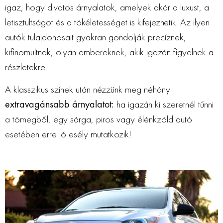
igaz, hogy divatos árnyalatok, amelyek akár a luxust, a
letisztultságot és a tökéletességet is kifejezhetik. Az ilyen
autók tulajdonosait gyakran gondolják precíznek,
kifinomultnak, olyan embereknek, akik igazán figyelnek a
részletekre.
A klasszikus színek után nézzünk meg néhány
extravagánsabb árnyalatot:
ha igazán ki szeretnél tűnni
a tömegből, egy sárga, piros vagy élénkzöld autó
esetében erre jó esély mutatkozik!