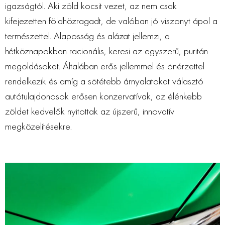
igazságtól. Aki zöld kocsit vezet, az nem csak
kifejezetten földhözragadt, de valóban jó viszonyt ápol a
természettel. Alaposság és alázat jellemzi, a
hétköznapokban racionális, keresi az egyszerű, puritán
megoldásokat. Általában erős jellemmel és önérzettel
rendelkezik és amíg a sötétebb árnyalatokat választó
autótulajdonosok erősen konzervatívak, az élénkebb
zöldet kedvelők nyitottak az újszerű, innovatív
megközelítésekre.