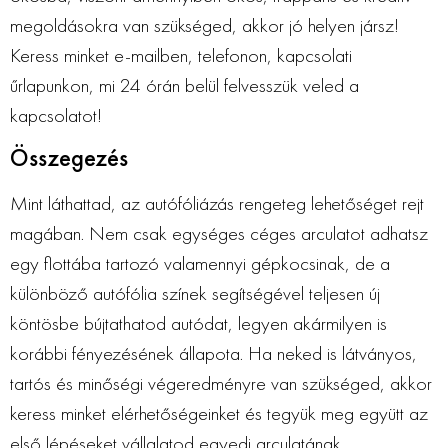
megoldásokra van szükséged, akkor jó helyen jársz!
Keress minket e-mailben, telefonon, kapcsolati
űrlapunkon, mi 24 órán belül felvesszük veled a
kapcsolatot!
Összegezés
Mint láthattad, az autófóliázás rengeteg lehetőséget rejt
magában. Nem csak egységes céges arculatot adhatsz
egy flottába tartozó valamennyi gépkocsinak, de a
különböző autófólia színek segítségével teljesen új
köntösbe bújtathatod autódat, legyen akármilyen is
korábbi fényezésének állapota. Ha neked is látványos,
tartós és minőségi végeredményre van szükséged, akkor
keress minket elérhetőségeinket és tegyük meg együtt az
első lépéseket vállalatod egyedi arculatának