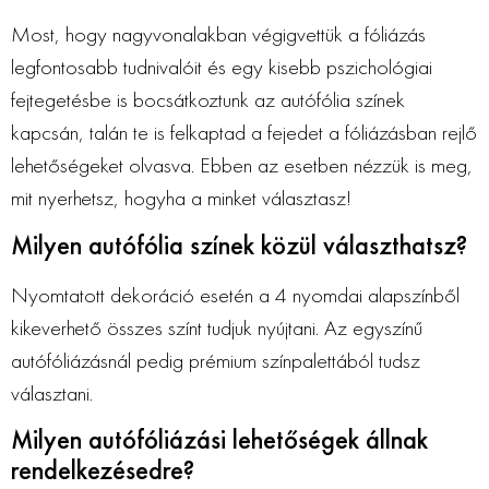
Most, hogy nagyvonalakban végigvettük a fóliázás
legfontosabb tudnivalóit és egy kisebb pszichológiai
fejtegetésbe is bocsátkoztunk az autófólia színek
kapcsán, talán te is felkaptad a fejedet a fóliázásban rejlő
lehetőségeket olvasva. Ebben az esetben nézzük is meg,
mit nyerhetsz, hogyha a minket választasz!
Milyen autófólia színek közül választhatsz?
Nyomtatott dekoráció esetén a 4 nyomdai alapszínből
kikeverhető összes színt tudjuk nyújtani. Az egyszínű
autófóliázásnál pedig prémium színpalettából tudsz
választani.
Milyen autófóliázási lehetőségek állnak
rendelkezésedre?