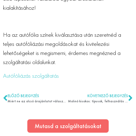
kialakításához!
Ha az autófólia színek kiválasztása után szeretnéd a
teljes autófóliázási megoldásokat és kivitelezési
lehetőségeket is megismerni, érdemes megnézned a
szolgáltatási oldalunkat.
Autófóliázás szolgáltatás
ELŐZŐ BEJEGYZÉS
KÖVETKEZŐ BEJEGYZÉS
Miért ne az olcsó árajánlatot válaszd? Miért drága mégis hosszú távon?
Molinó kisokos: típusok, felhasználás és előnyök
Mutasd a szolgáltatásokat