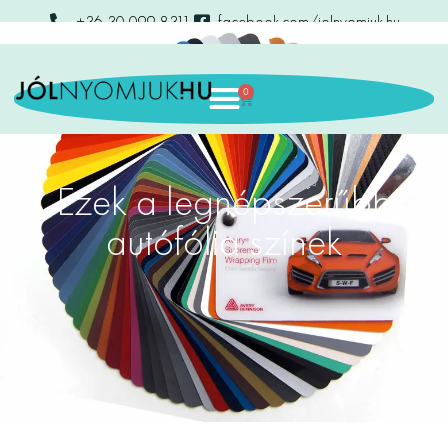
+36 30 099 8311
facebook.com/jolnyomjuk.hu
0
Ezek a legnépszerűbb
autófólia színek