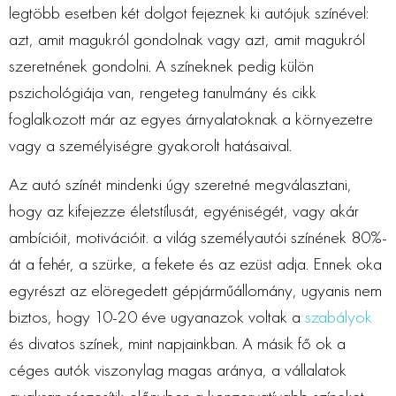
legtöbb esetben két dolgot fejeznek ki autójuk színével:
azt, amit magukról gondolnak vagy azt, amit magukról
szeretnének gondolni. A színeknek pedig külön
pszichológiája van, rengeteg tanulmány és cikk
foglalkozott már az egyes árnyalatoknak a környezetre
vagy a személyiségre gyakorolt hatásaival.
Az autó színét mindenki úgy szeretné megválasztani,
hogy az kifejezze életstílusát, egyéniségét, vagy akár
ambícióit, motivációit. a világ személyautói színének 80%-
át a fehér, a szürke, a fekete és az ezüst adja. Ennek oka
egyrészt az elöregedett gépjárműállomány, ugyanis nem
biztos, hogy 10-20 éve ugyanazok voltak a
szabályok
és divatos színek, mint napjainkban. A másik fő ok a
céges autók viszonylag magas aránya, a vállalatok