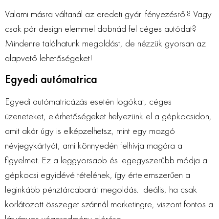
Valami másra váltanál az eredeti gyári fényezésről? Vagy
csak pár design elemmel dobnád fel céges autódat?
Mindenre találhatunk megoldást, de nézzük gyorsan az
alapvető lehetőségeket!
Egyedi autómatrica
Egyedi autómatricázás esetén logókat, céges
üzeneteket, elérhetőségeket helyezünk el a gépkocsidon,
amit akár úgy is elképzelhetsz, mint egy mozgó
névjegykártyát, ami könnyedén felhívja magára a
figyelmet. Ez a leggyorsabb és legegyszerűbb módja a
gépkocsi egyidévé tételének, így értelemszerűen a
leginkább pénztárcabarát megoldás. Ideális, ha csak
korlátozott összeget szánnál marketingre, viszont fontos a
látványos végeredmény elérése.