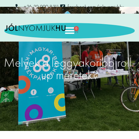
+36 30 099 8311
facebook.com/jolnyomjuk.hu
0
Melyek a leggyakoribb roll-
up méretek?