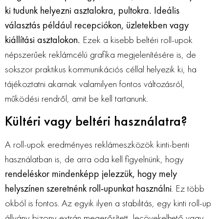
ki tudunk helyezni asztalokra, pultokra. Ideális
választás például recepciókon, üzletekben vagy
kiállítási asztalokon.
Ezek a kisebb beltéri roll-upok
népszerűek reklámcélú grafika megjelenítésére is, de
sokszor praktikus kommunikációs céllal helyezik ki, ha
tájékoztatni akarnak valamilyen fontos változásról,
működési rendről, amit be kell tartanunk.
Kültéri vagy beltéri használatra?
A roll-upok eredményes reklámeszközök kinti-benti
használatban is, de arra oda kell figyelnünk, hogy
rendeléskor mindenképp jelezzük, hogy mely
helyszínen szeretnénk roll-upunkat használni
. Ez több
okból is fontos. Az egyik ilyen a stabilitás, egy kinti roll-up
állvány bizony extrán megerősített, lecövekelhető vagy