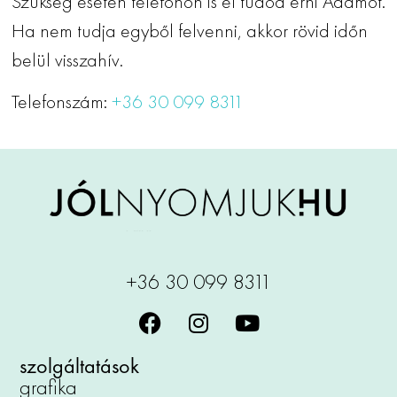
Szükség esetén telefonon is el tudod érni Ádámot.
Ha nem tudja egyből felvenni, akkor rövid időn
belül visszahív.
Telefonszám:
+36 30 099 8311
+36 30 099 8311
szolgáltatások
grafika