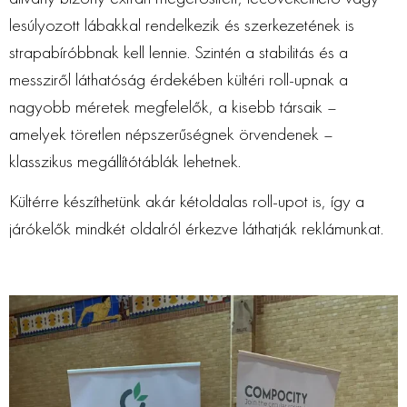
lesúlyozott lábakkal rendelkezik és szerkezetének is
strapabíróbbnak kell lennie. Szintén a stabilitás és a
messziről láthatóság érdekében kültéri roll-upnak a
nagyobb méretek megfelelők, a kisebb társaik –
amelyek töretlen népszerűségnek örvendenek –
klasszikus megállítótáblák lehetnek.
Kültérre készíthetünk akár kétoldalas roll-upot is, így a
járókelők mindkét oldalról érkezve láthatják reklámunkat.