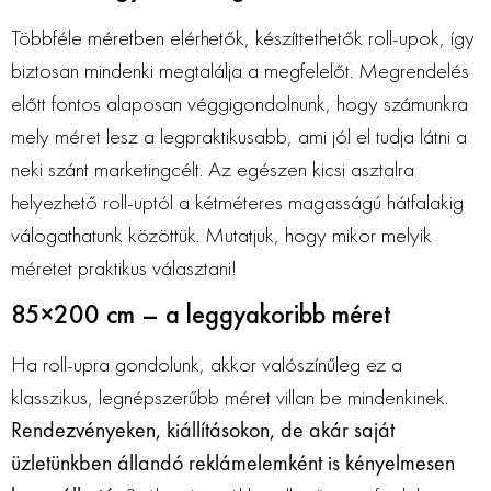
Többféle méretben elérhetők, készíttethetők roll-upok, így
biztosan mindenki megtalálja a megfelelőt. Megrendelés
előtt fontos alaposan véggigondolnunk, hogy számunkra
mely méret lesz a legpraktikusabb, ami jól el tudja látni a
neki szánt marketingcélt. Az egészen kicsi asztalra
helyezhető roll-uptól a kétméteres magasságú hátfalakig
válogathatunk közöttük. Mutatjuk, hogy mikor melyik
méretet praktikus választani!
85×200 cm – a leggyakoribb méret
Ha roll-upra gondolunk, akkor valószínűleg ez a
klasszikus, legnépszerűbb méret villan be mindenkinek.
Rendezvényeken, kiállításokon, de akár saját
üzletünkben állandó reklámelemként is kényelmesen