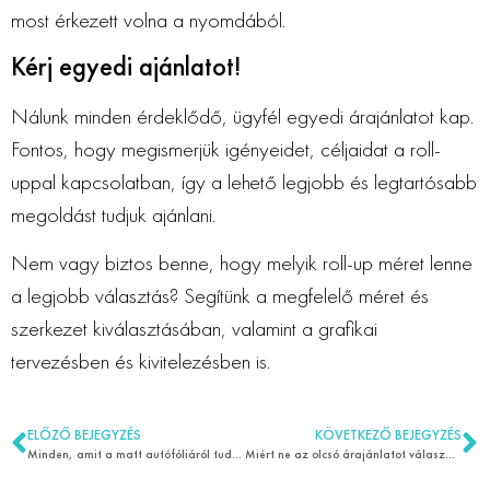
most érkezett volna a nyomdából.
Kérj egyedi ajánlatot!
Nálunk minden érdeklődő, ügyfél egyedi árajánlatot kap.
Fontos, hogy megismerjük igényeidet, céljaidat a roll-
uppal kapcsolatban, így a lehető legjobb és legtartósabb
megoldást tudjuk ajánlani.
Nem vagy biztos benne, hogy melyik roll-up méret lenne
a legjobb választás? Segítünk a megfelelő méret és
szerkezet kiválasztásában, valamint a grafikai
tervezésben és kivitelezésben is.
ELŐZŐ BEJEGYZÉS
KÖVETKEZŐ BEJEGYZÉS
Minden, amit a matt autófóliáról tudni érdemes
Miért ne az olcsó árajánlatot válaszd? Miért drága mégis hosszú távon?