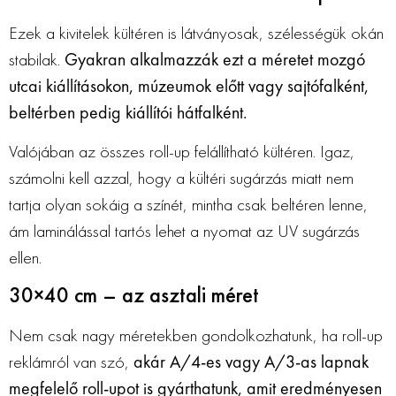
Ezek a kivitelek kültéren is látványosak, szélességük okán
stabilak.
G
yakran alkalmazzák ezt a méretet mozgó
utcai kiállításokon, múzeumok előtt vagy sajtófalként,
beltérben pedig kiállítói hátfalként.
Valójában az összes roll-up felállítható kültéren. Igaz,
számolni kell azzal, hogy a kültéri sugárzás miatt nem
tartja olyan sokáig a színét, mintha csak beltéren lenne,
ám laminálással tartós lehet a nyomat az UV sugárzás
ellen.
30×40 cm – az asztali méret
Nem csak nagy méretekben gondolkozhatunk, ha roll-up
reklámról van szó,
akár A/4-es vagy A/3-as lapnak
megfelelő roll-upot is gyárthatunk, amit eredményesen