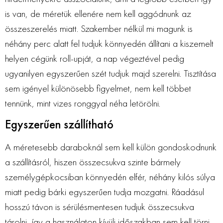
is van, de méretük ellenére nem kell aggódnunk az
összeszerelés miatt. Szakember nélkül mi magunk is
néhány perc alatt fel tudjuk könnyedén állítani a kiszemelt
helyen cégünk roll-upját, a nap végeztével pedig
ugyanilyen egyszerűen szét tudjuk majd szerelni. Tisztítása
sem igényel különösebb figyelmet, nem kell többet
tennünk, mint vizes ronggyal néha letörölni.
Egyszerűen szállítható
A méretesebb daraboknál sem kell külön gondoskodnunk
a szállításról, hiszen összecsukva szinte bármely
személygépkocsiban könnyedén elfér, néhány kilós súlya
miatt pedig bárki egyszerűen tudja mozgatni. Ráadásul
hosszú távon is sérülésmentesen tudjuk összecsukva
tárolni, így a használaton kívüli időszakban sem kell törni