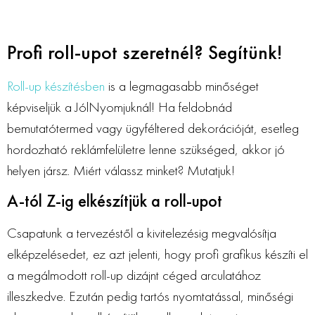
Profi roll-upot szeretnél? Segítünk!
Roll-up készítésben
is a legmagasabb minőséget
képviseljük a JólNyomjuknál! Ha feldobnád
bemutatótermed vagy ügyféltered dekorációját, esetleg
hordozható reklámfelületre lenne szükséged, akkor jó
helyen jársz. Miért válassz minket? Mutatjuk!
A-tól Z-ig elkészítjük a roll-upot
Csapatunk a tervezéstől a kivitelezésig megvalósítja
elképzelésedet, ez azt jelenti, hogy profi grafikus készíti el
a megálmodott roll-up dizájnt céged arculatához
illeszkedve. Ezután pedig tartós nyomtatással, minőségi