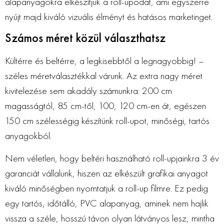
alapanyagokra elkészítjük a roll-upodat, ami egyszerre
nyújt majd kiváló vizuális élményt és hatásos marketinget.
Számos méret közül választhatsz
Kültérre és beltérre, a legkisebbtől a legnagyobbig! –
széles méretválasztékkal várunk. Az extra nagy méret
kivitelezése sem akadály számunkra: 200 cm
magasságtól, 85 cm-től, 100, 120 cm-en át, egészen
150 cm szélességig készítünk roll-upot, minőségi, tartós
anyagokból.
Nem véletlen, hogy beltéri használható roll-upjainkra 3 év
garanciát vállalunk, hiszen az elkészült grafikai anyagot
kiváló minőségben nyomtatjuk a roll-up filmre. Ez pedig
egy tartós, időtálló, PVC alapanyag, aminek nem hajlik
vissza a széle, hosszú távon olyan látványos lesz, mintha