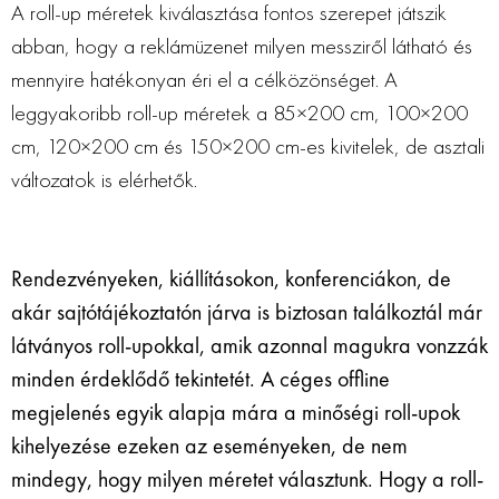
A roll-up méretek kiválasztása fontos szerepet játszik
abban, hogy a reklámüzenet milyen messziről látható és
mennyire hatékonyan éri el a célközönséget. A
leggyakoribb roll-up méretek a 85×200 cm, 100×200
cm, 120×200 cm és 150×200 cm-es kivitelek, de asztali
változatok is elérhetők.
Rendezvényeken, kiállításokon, konferenciákon, de
akár sajtótájékoztatón járva is biztosan találkoztál már
látványos roll-upokkal, amik azonnal magukra vonzzák
minden érdeklődő tekintetét. A céges offline
megjelenés egyik alapja mára a minőségi roll-upok
kihelyezése ezeken az eseményeken, de nem
mindegy, hogy milyen méretet választunk. Hogy a roll-