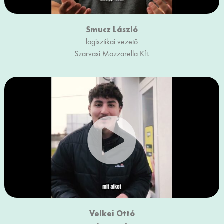
Smucz László
logisztikai vezető
Szarvasi Mozzarella Kft.
Velkei Ottó