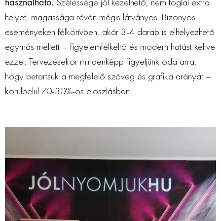
használható.
Szélessége jól kezelhető, nem foglal extra
helyet, magassága révén mégis látványos. Bizonyos
eseményeken félkörívben, akár 3-4 darab is elhelyezhető
egymás mellett – figyelemfelkeltő és modern hatást keltve
ezzel. Tervezésekor mindenképp figyeljünk oda arra,
hogy betartsuk a megfelelő szöveg és grafika arányát –
körülbelül 70-30%-os eloszlásban.