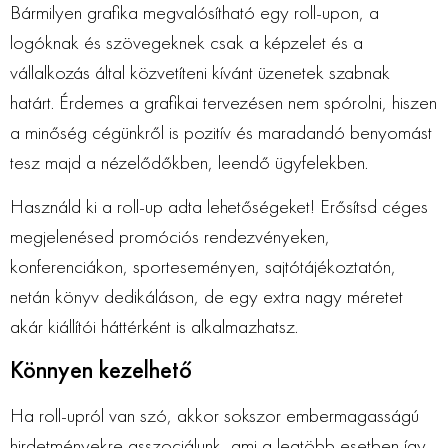
Bármilyen grafika megvalósítható egy roll-upon, a
logóknak és szövegeknek csak a képzelet és a
vállalkozás által közvetíteni kívánt üzenetek szabnak
határt. Érdemes a grafikai tervezésen nem spórolni, hiszen
a minőség cégünkről is pozitív és maradandó benyomást
tesz majd a nézelődőkben, leendő ügyfelekben.
Használd ki a roll-up adta lehetőségeket! Erősítsd céges
megjelenésed promóciós rendezvényeken,
konferenciákon, sporteseményen, sajtótájékoztatón,
netán könyv dedikáláson, de egy extra nagy méretet
akár kiállítói háttérként is alkalmazhatsz.
Könnyen kezelhető
Ha roll-upról van szó, akkor sokszor embermagasságú
hirdetményekre asszociálunk, ami a legtöbb esetben így