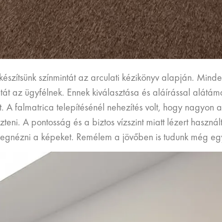
észítsünk színmintát az arculati kézikönyv alapján. Minde
tát az ügyfélnek. Ennek kiválasztása és aláírással alátáma
A falmatrica telepítésénél nehezítés volt, hogy nagyon a
leszteni. A pontosság és a biztos vízszint miatt lézert has
egnézni a képeket. Remélem a jövőben is tudunk még egy