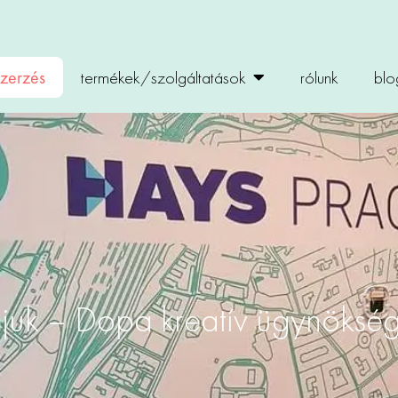
zerzés
termékek/szolgáltatások
rólunk
blo
mjuk – Dopa kreatív ügynöksé