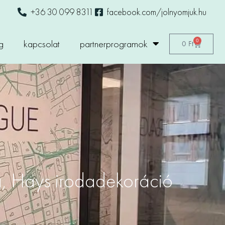
+36 30 099 8311
facebook.com/jolnyomjuk.hu
0
g
kapcsolat
partnerprogramok
0
Ft
g, Hays irodadekoráció