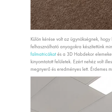
Külön kérése volt az ügynökségnek, hogy k
felhasználható anyagokra készítettünk min
falmatricákat
és a 3D Habdekor elemeket. 
kinyomtatott felületek. Ezért nehéz volt il
megnyerő és eredményes lett. Érdemes m