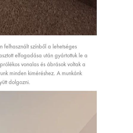
n felhasznált színből a lehetséges
sztott elfogadása után gyártottuk le a
prólékos vonalas és ábrások voltak a
ználtunk minden kiméréshez. A munkánk
ütt dolgozni.