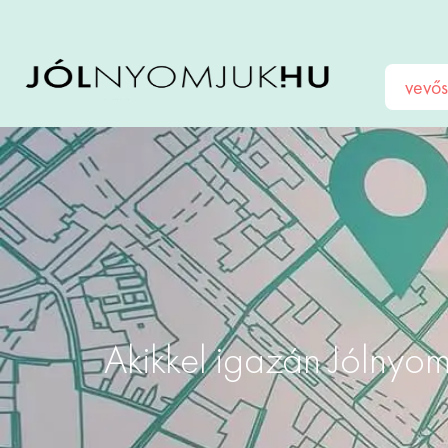
vevős
Akikkel igazán Jólnyo