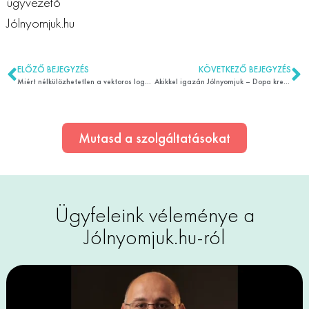
ügyvezető
Jólnyomjuk.hu
ELŐZŐ BEJEGYZÉS
KÖVETKEZŐ BEJEGYZÉS
Miért nélkülözhetetlen a vektoros logó a vállalkozások számára?
Akikkel igazán Jólnyomjuk – Dopa kreatív ügynökség, Hays irodadekoráció
Mutasd a szolgáltatásokat
Ügyfeleink véleménye a
Jólnyomjuk.hu-ról