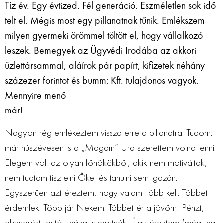
Tíz év. Egy évtized. Fél generáció. Eszméletlen sok idő
telt el. Mégis most egy
pillanatnak tűnik. Emlékszem
milyen gyermeki örömmel töltött el, hogy vállalkozó
leszek. Bemegyek az Ügyvédi Irodába az akkori
üzlettársammal, aláírok pár papírt,
kifizetek néhány
százezer forintot és bumm: Kft. tulajdonos vagyok.
Mennyire menő
már!
Nagyon rég emlékeztem vissza erre a pillanatra. Tudom:
már húszévesen is a „Magam” Ura szerettem volna lenni.
Elegem volt az olyan főnökökből, akik nem motiváltak,
nem tudtam tisztelni Őket és tanulni sem igazán.
Egyszerűen azt éreztem, hogy valami több kell. Többet
érdemlek. Több jár Nekem. Többet ér a jövőm! Pénzt,
elismerést, autót, házat szeretnék. Úgy éreztem (még, ha