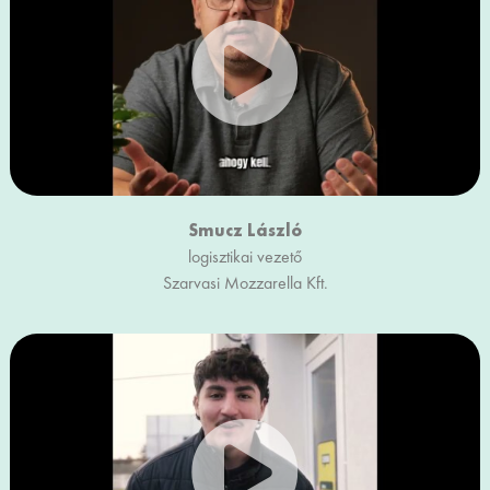
Smucz László
logisztikai vezető
Szarvasi Mozzarella Kft.