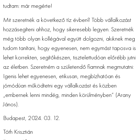
tudtam: már megérte!
Mit szeretnék a következő tíz évben? Több vállalkozást
hozzásegíteni ahhoz, hogy sikeresebb legyen. Szeretnék
még több olyan kollégával együtt dolgozni, akiknek meg
tudom tanítani, hogy egyenesen, nem egymást taposva is
lehet korrekten, segítőkészen, tisztelettudóan előrébb jutni
az életben. Szeretném a születendő fiamnak megmutatni:
Igenis lehet egyenesen, etikusan, megbízhatóan és
jómódúan működtetni egy vállalkozást és közben
„embernek lenni mindég, minden körülményben” (Arany
János).
Budapest, 2024. 03. 12.
Tóth Krisztián