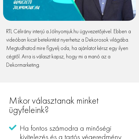
RTL Célirány interjú a Jólnyomjuk.hu ügyvezetőjével. Ebben a
videóban kicsit betekintést nyerhetsz a Dekorosok világába.
Megtudhatod mire figyelj oda, ha ajánlatot kérsz egy ilyen
cégtől. Arra is választ kapsz, hogy mi a manó az a
Dekormarketing.
Mikor választanak minket
ügyfeleink?
Ha fontos számodra a minőségi
kivitelezés és a tartós végeredmény