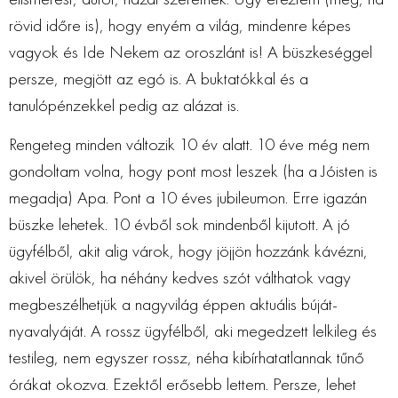
rövid időre is), hogy enyém a világ, mindenre képes
vagyok és Ide Nekem az oroszlánt is! A büszkeséggel
persze, megjött az egó is. A buktatókkal és a
tanulópénzekkel pedig az alázat is.
Rengeteg minden változik 10 év alatt. 10 éve még nem
gondoltam volna, hogy pont most leszek (ha a Jóisten is
megadja) Apa. Pont a 10 éves jubileumon. Erre igazán
büszke lehetek. 10 évből sok mindenből kijutott. A jó
ügyfélből, akit alig várok, hogy jöjjön hozzánk kávézni,
akivel örülök, ha néhány kedves szót válthatok vagy
megbeszélhetjük a nagyvilág éppen aktuális búját-
nyavalyáját. A rossz ügyfélből, aki megedzett lelkileg és
testileg, nem egyszer rossz, néha kibírhatatlannak tűnő
órákat okozva. Ezektől erősebb lettem. Persze, lehet