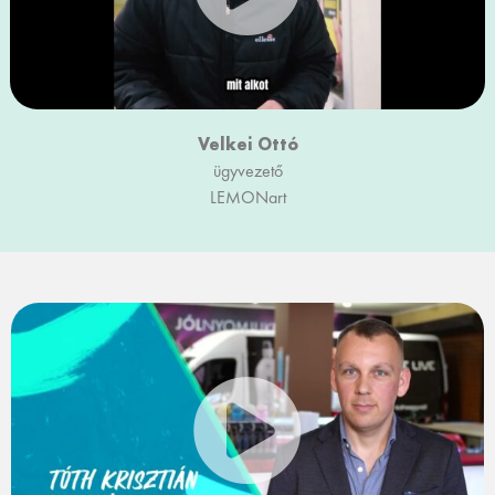
Velkei Ottó
ügyvezető
LEMONart