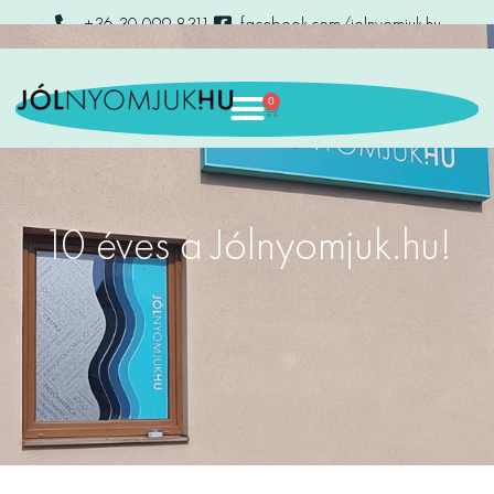
+36 30 099 8311
facebook.com/jolnyomjuk.hu
0
10 éves a Jólnyomjuk.hu!