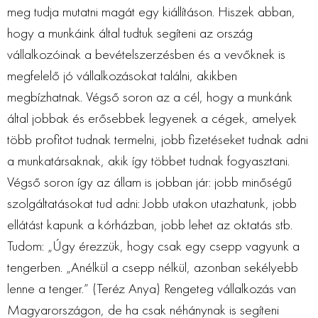
meg tudja mutatni magát egy kiállításon. Hiszek abban,
hogy a munkáink által tudtuk segíteni az ország
vállalkozóinak a bevételszerzésben és a vevőknek is
megfelelő jó vállalkozásokat találni, akikben
megbízhatnak. Végső soron az a cél, hogy a munkánk
által jobbak és erősebbek legyenek a cégek, amelyek
több profitot tudnak termelni, jobb fizetéseket tudnak adni
a munkatársaknak, akik így többet tudnak fogyasztani.
Végső soron így az állam is jobban jár: jobb minőségű
szolgáltatásokat tud adni: Jobb utakon utazhatunk, jobb
ellátást kapunk a kórházban, jobb lehet az oktatás stb.
Tudom: „Úgy érezzük, hogy csak egy csepp vagyunk a
tengerben. „Anélkül a csepp nélkül, azonban sekélyebb
lenne a tenger.” (Teréz Anya) Rengeteg vállalkozás van
Magyarországon, de ha csak néhánynak is segíteni