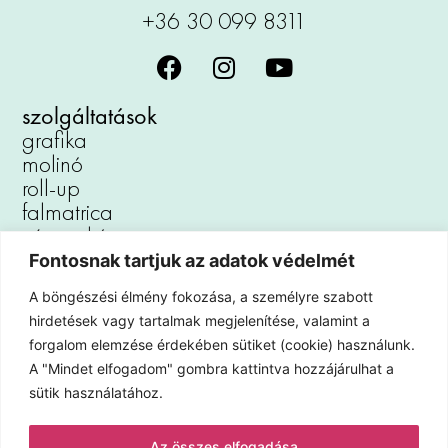
+36 30 099 8311
szolgáltatások
grafika
molinó
roll-up
falmatrica
vászonkép
reklámtábla
Fontosnak tartjuk az adatok védelmét
padlómatrica
A böngészési élmény fokozása, a személyre szabott
autófóliázás
hirdetések vagy tartalmak megjelenítése, valamint a
kirakat dekoráció
forgalom elemzése érdekében sütiket (cookie) használunk.
iroda dekoráció
A "Mindet elfogadom" gombra kattintva hozzájárulhat a
hűtőmágnes
sütik használatához.
információ
Az összes elfogadása