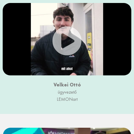
Velkei Ottó
ügyvezető
LEMONart