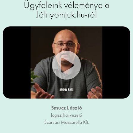
Ügyfeleink véleménye a
Jólnyomjuk.hu-ról
Smucz László
logisztikai vezető
Szarvasi Mozzarella Kft.