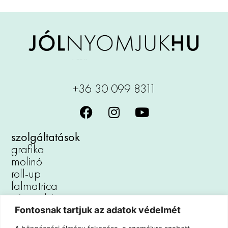
+36 30 099 8311
szolgáltatások
grafika
molinó
roll-up
falmatrica
vászonkép
reklámtábla
Fontosnak tartjuk az adatok védelmét
padlómatrica