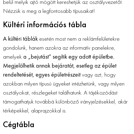
belül melyik ajtó mögött kereshetjük az osztályvezetőt.
Nézzük is meg a legfontosabb típusaikat!
Kültéri információs tábla
A kültéri táblák
esetén most nem a reklámfelületekre
gondolunk, hanem azokra az informatív panelekre,
amelyek
a „bejutást” segítik egy adott épületbe.
Megjelölhetik annak bejáratát, esetleg az épület
rendeltetését, egyes épületrészeit
vagy azt, hogy
azokban milyen típusú ügyeket intézhetünk, vagy milyen
osztályokat, részlegeket találhatunk. A tájékozódást
támogathatjuk továbbá különböző irányjelzésekkel, akár
térképekkel, alaprajzokkal is.
Cégtábla