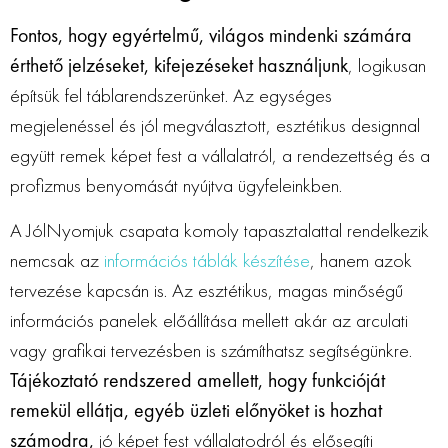
Fontos, hogy egyértelmű, világos mindenki számára
érthető jelzéseket, kifejezéseket használjunk
, logikusan
építsük fel táblarendszerünket. Az egységes
megjelenéssel és jól megválasztott, esztétikus designnal
együtt remek képet fest a vállalatról, a rendezettség és a
profizmus benyomását nyújtva ügyfeleinkben.
A JólNyomjuk csapata komoly tapasztalattal rendelkezik
nemcsak az
információs táblák készítése
, hanem azok
tervezése kapcsán is. Az esztétikus, magas minőségű
információs panelek előállítása mellett akár az arculati
vagy grafikai tervezésben is számíthatsz segítségünkre.
Tájékoztató rendszered amellett, hogy funkcióját
remekül ellátja, egyéb üzleti előnyöket is hozhat
számodra,
jó képet fest vállalatodról és elősegíti