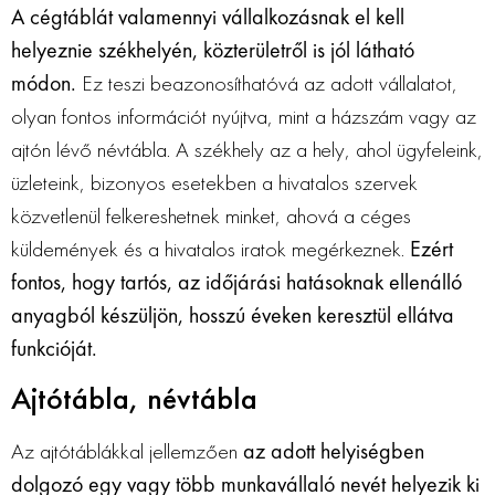
A cégtáblát valamennyi vállalkozásnak el kell
helyeznie székhelyén, közterületről is jól látható
módon.
Ez teszi beazonosíthatóvá az adott vállalatot,
olyan fontos információt nyújtva, mint a házszám vagy az
ajtón lévő névtábla. A székhely az a hely, ahol ügyfeleink,
üzleteink, bizonyos esetekben a hivatalos szervek
közvetlenül felkereshetnek minket, ahová a céges
küldemények és a hivatalos iratok megérkeznek.
Ezért
fontos, hogy tartós, az időjárási hatásoknak ellenálló
anyagból készüljön, hosszú éveken keresztül ellátva
funkcióját.
Ajtótábla, névtábla
Az ajtótáblákkal jellemzően
az adott helyiségben
dolgozó egy vagy több munkavállaló nevét helyezik ki