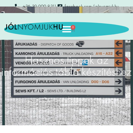
+36 30 099 8311
facebook.com/jolnyomjuk.hu
0
Hasznos tippek az
információs tábla készítéshez