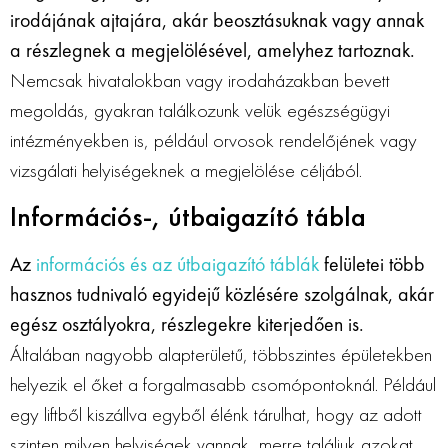
irodájának ajtajára, akár beosztásuknak vagy annak
a részlegnek a megjelölésével, amelyhez tartoznak.
Nemcsak hivatalokban vagy irodaházakban bevett
megoldás, gyakran találkozunk velük egészségügyi
intézményekben is, például orvosok rendelőjének vagy
vizsgálati helyiségeknek a megjelölése céljából.
Információs-, útbaigazító tábla
Az
információs és az útbaigazító táblák
felületei több
hasznos tudnivaló egyidejű közlésére szolgálnak, akár
egész osztályokra, részlegekre kiterjedően is.
Általában nagyobb alapterületű, többszintes épületekben
helyezik el őket a forgalmasabb csomópontoknál. Például
egy liftből kiszállva egyből élénk tárulhat, hogy az adott
szinten milyen helyiségek vannak, merre találjuk azokat,