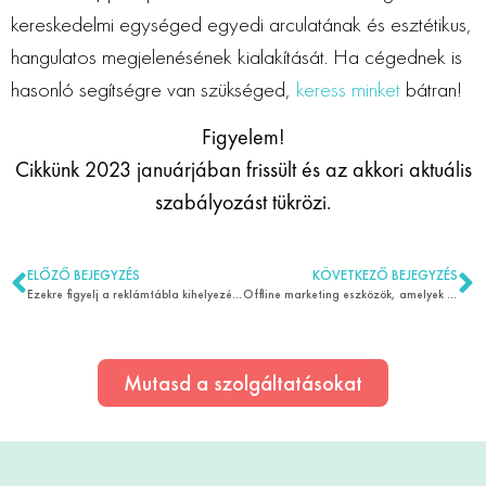
kereskedelmi egységed egyedi arculatának és esztétikus,
hangulatos megjelenésének kialakítását. Ha cégednek is
hasonló segítségre van szükséged,
keress minket
bátran!
Figyelem!
Cikkünk 2023 januárjában frissült és az akkori aktuális
szabályozást tükrözi.
ELŐZŐ BEJEGYZÉS
KÖVETKEZŐ BEJEGYZÉS
Ezekre figyelj a reklámtábla kihelyezésnél!
Offline marketing eszközök, amelyek segíthetnek a kapcsolatépítésben
Mutasd a szolgáltatásokat