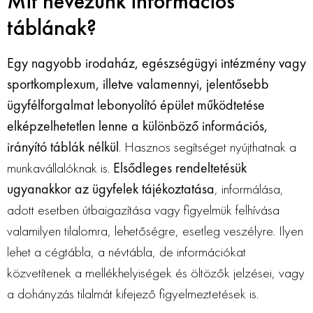
Mit nevezünk információs
táblának?
Egy nagyobb irodaház, egészségügyi intézmény vagy
sportkomplexum, illetve valamennyi, jelentősebb
ügyfélforgalmat lebonyolító épület működtetése
elképzelhetetlen lenne a különböző információs,
irányító táblák nélkül
. Hasznos segítséget nyújthatnak a
munkavállalóknak is.
Elsődleges rendeltetésük
ugyanakkor az ügyfelek tájékoztatása
, informálása,
adott esetben útbaigazítása vagy figyelmük felhívása
valamilyen tilalomra, lehetőségre, esetleg veszélyre. Ilyen
lehet a cégtábla, a névtábla, de információkat
közvetítenek a mellékhelyiségek és öltözők jelzései, vagy
a dohányzás tilalmát kifejező figyelmeztetések is.