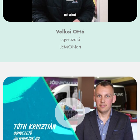
Velkei Ottó
ügyvezető
LEMONart