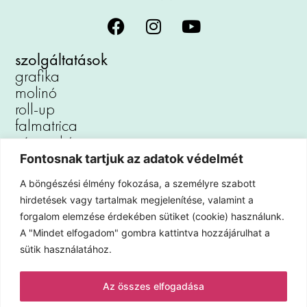
szolgáltatások
grafika
molinó
roll-up
falmatrica
vászonkép
reklámtábla
Fontosnak tartjuk az adatok védelmét
padlómatrica
A böngészési élmény fokozása, a személyre szabott
autófóliázás
hirdetések vagy tartalmak megjelenítése, valamint a
kirakat dekoráció
forgalom elemzése érdekében sütiket (cookie) használunk.
iroda dekoráció
A "Mindet elfogadom" gombra kattintva hozzájárulhat a
hűtőmágnes
sütik használatához.
információ
Az összes elfogadása
kapcsolat