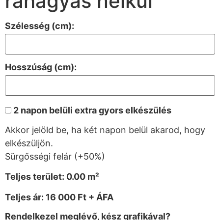
ráhagyás nélkül
Szélesség (cm):
Hosszúság (cm):
2 napon belüli extra gyors elkészülés
Akkor jelöld be, ha két napon belül akarod, hogy
elkészüljön.
Sürgősségi felár (+50%)
Teljes terület:
0.00
m²
Teljes ár:
16 000 Ft + ÁFA
Rendelkezel meglévő, kész grafikával?