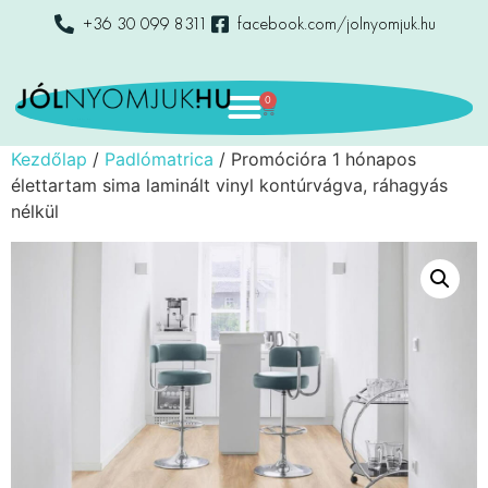
+36 30 099 8311
facebook.com/jolnyomjuk.hu
0
Kezdőlap
/
Padlómatrica
/ Promócióra 1 hónapos
élettartam sima laminált vinyl kontúrvágva, ráhagyás
nélkül