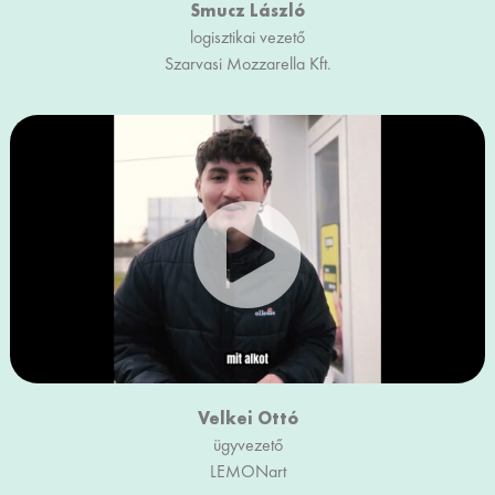
Smucz László
logisztikai vezető
Szarvasi Mozzarella Kft.
Velkei Ottó
ügyvezető
LEMONart