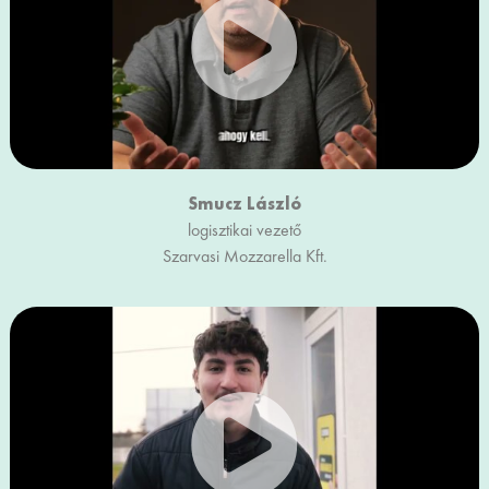
Smucz László
logisztikai vezető
Szarvasi Mozzarella Kft.