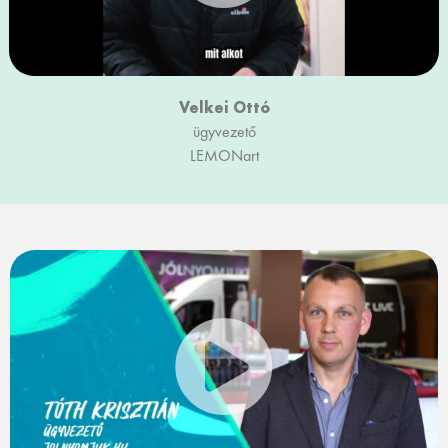
Velkei Ottó
ügyvezető
LEMONart