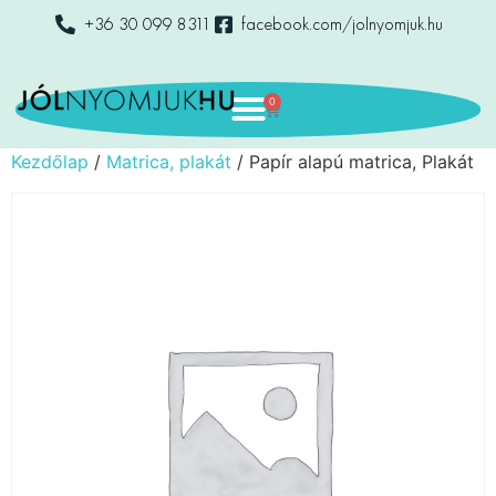
+36 30 099 8311
facebook.com/jolnyomjuk.hu
0
Kezdőlap
/
Matrica, plakát
/ Papír alapú matrica, Plakát