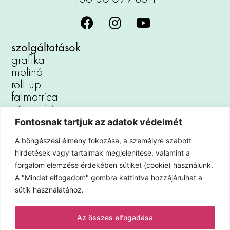
szolgáltatások
grafika
molinó
roll-up
falmatrica
vászonkép
reklámtábla
Fontosnak tartjuk az adatok védelmét
padlómatrica
A böngészési élmény fokozása, a személyre szabott
autófóliázás
hirdetések vagy tartalmak megjelenítése, valamint a
kirakat dekoráció
forgalom elemzése érdekében sütiket (cookie) használunk.
iroda dekoráció
A "Mindet elfogadom" gombra kattintva hozzájárulhat a
hűtőmágnes
sütik használatához.
információ
Az összes elfogadása
kapcsolat