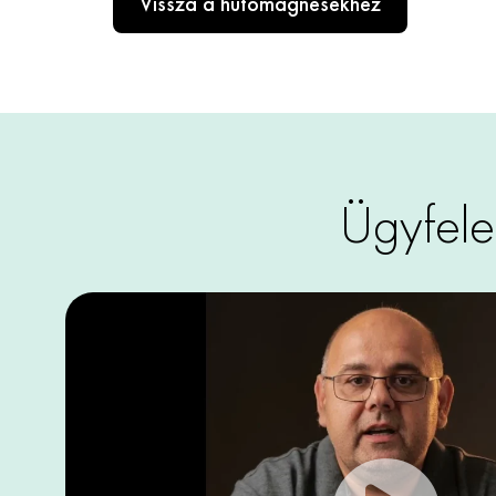
Vissza a hűtőmágnesekhez
Ügyfele