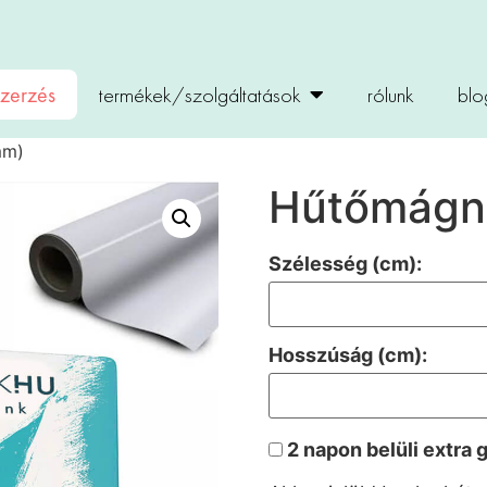
zerzés
termékek/szolgáltatások
rólunk
blo
mm)
Hűtőmágn
Szélesség (cm):
Hosszúság (cm):
2 napon belüli extra 