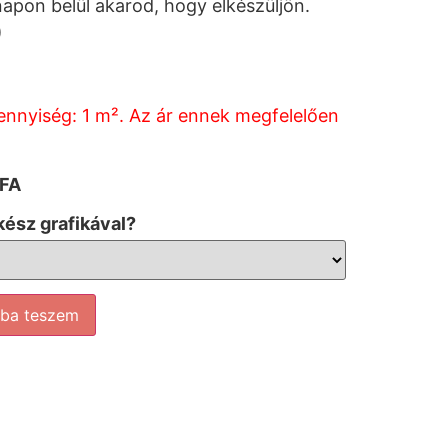
napon belül akarod, hogy elkészüljön.
)
ennyiség: 1 m². Az ár ennek megfelelően
ÁFA
ész grafikával?
rba teszem