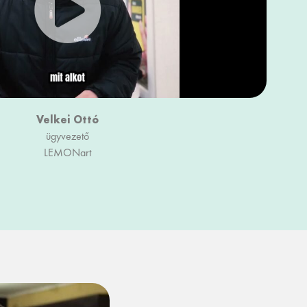
Velkei Ottó
ügyvezető
LEMONart