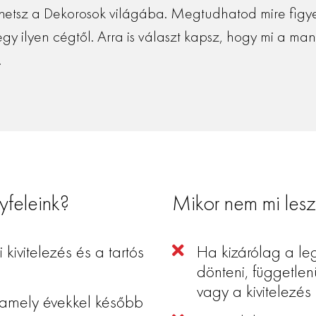
rhetsz a Dekorosok világába. Megtudhatod mire figye
egy ilyen cégtől. Arra is választ kapsz, hogy mi a ma
.
yfeleink?
Mikor nem mi lesz
ivitelezés és a tartós
Ha kizárólag a le
dönteni, független
vagy a kivitelezés
 amely évekkel később