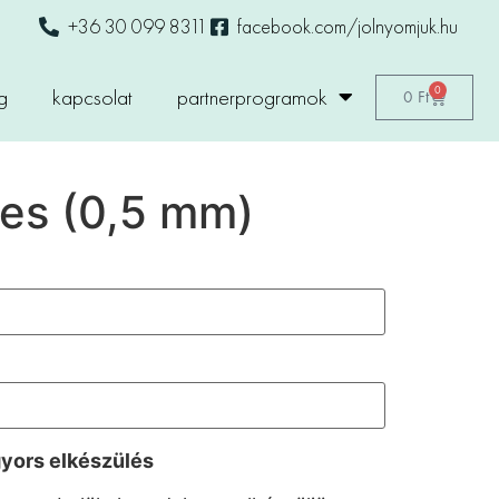
+36 30 099 8311
facebook.com/jolnyomjuk.hu
0
g
kapcsolat
partnerprogramok
0
Ft
es (0,5 mm)
gyors elkészülés