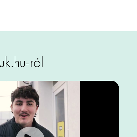
k.hu-ról