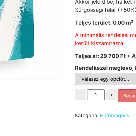
Akkor jelöld be, ha két 
Sürgősségi felár (+50%
Teljes terület:
0.00
m²
A minimális rendelési m
került kiszámításra.
Teljes ár:
29 700 Ft + 
Rendelkezel meglévő, k
-
+
Kosá
Kategória:
Hűtőmágnes