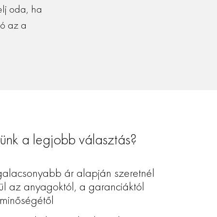
lj oda, ha
nó az a
ünk a legjobb választás?
galacsonyabb ár alapján szeretnél
ül az anyagoktól, a garanciáktól
 minőségétől