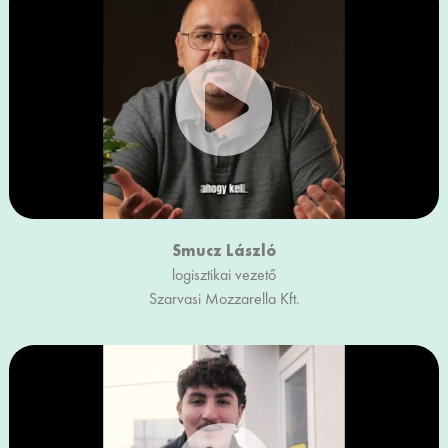
Smucz László
logisztikai vezető
Szarvasi Mozzarella Kft.