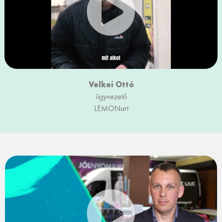
Velkei Ottó
ügyvezető
LEMONart