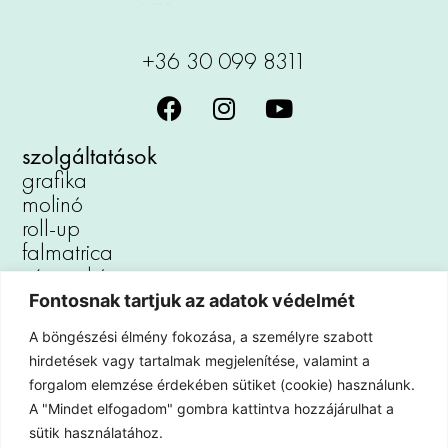
+36 30 099 8311
szolgáltatások
grafika
molinó
roll-up
falmatrica
vászonkép
reklámtábla
Fontosnak tartjuk az adatok védelmét
padlómatrica
A böngészési élmény fokozása, a személyre szabott
autófóliázás
hirdetések vagy tartalmak megjelenítése, valamint a
kirakat dekoráció
forgalom elemzése érdekében sütiket (cookie) használunk.
iroda dekoráció
A "Mindet elfogadom" gombra kattintva hozzájárulhat a
hűtőmágnes
sütik használatához.