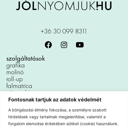
+36 30 099 8311
szolgáltatások
grafika
molinó
roll-up
falmatrica
vászonkép
reklámtábla
Fontosnak tartjuk az adatok védelmét
padlómatrica
A böngészési élmény fokozása, a személyre szabott
autófóliázás
hirdetések vagy tartalmak megjelenítése, valamint a
kirakat dekoráció
forgalom elemzése érdekében sütiket (cookie) használunk.
iroda dekoráció