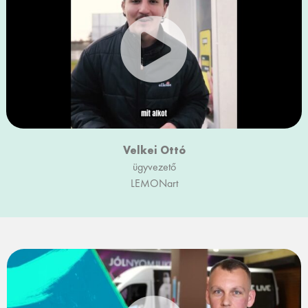
Velkei Ottó
ügyvezető
LEMONart