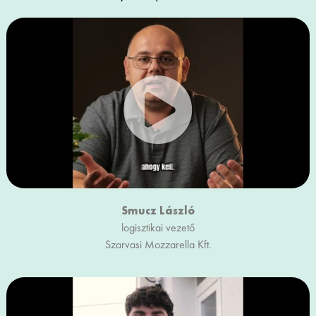
Smucz László
logisztikai vezető
Szarvasi Mozzarella Kft.