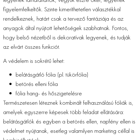
figyelemfelkeltők. Szinte kimeríthetetlen választékkal
rendelkeznek, határt csak a tervező fantáziája és az
anyagok által nyújtott lehetőségek szabhatnak. Fontos,
hogy belső nézetből is dekoratívak legyenek, és tudják
az elvárt összes funkciót.
A védelem is sokrétű lehet:
belátásgátló fólia (pl. tükörfólia)
betörés elleni fólia
fólia hang- és hőszigetelésre
Természetesen léteznek kombinált felhasználású fóliák is,
amelyek egyszerre képesek több feladat ellátására:
belátásgátlók és egyben a betörés ellen, napfény ellen is
védelmet nyújtanak, esetleg valamilyen marketing céllal is