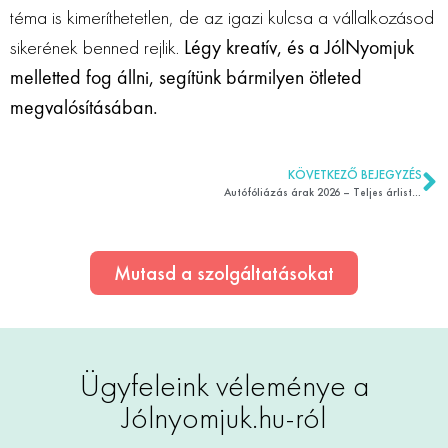
téma is kimeríthetetlen, de az igazi kulcsa a vállalkozásod
sikerének benned rejlik.
Légy kreatív, és a JólNyomjuk
melletted fog állni, segítünk bármilyen ötleted
megvalósításában.
KÖVETKEZŐ BEJEGYZÉS
Autófóliázás árak 2026 – Teljes árlista és tippek
Mutasd a szolgáltatásokat
Ügyfeleink véleménye a
Jólnyomjuk.hu-ról