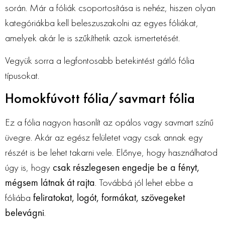
során. Már a fóliák csoportosítása is nehéz, hiszen olyan
kategóriákba kell beleszuszakolni az egyes fóliákat,
amelyek akár le is szűkíthetik azok ismertetését.
Vegyük sorra a legfontosabb betekintést gátló fólia
típusokat.
Homokfúvott fólia/savmart fólia
Ez a fólia nagyon hasonlít az opálos vagy savmart színű
üvegre. Akár az egész felületet vagy csak annak egy
részét is be lehet takarni vele. Előnye, hogy használhatod
úgy is, hogy
csak részlegesen engedje be a fényt,
mégsem látnak át rajta
. Továbbá jól lehet ebbe a
fóliába
feliratokat, logót, formákat, szövegeket
belevágni
.