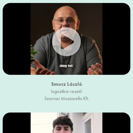
Smucz László
logisztikai vezető
Szarvasi Mozzarella Kft.