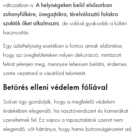
változatban is.
A helyiségeken belül elsősorban
zuhanyfülkére, üvegajtókra, térelválasztó falakra
szokták őket alkalmazni
, de sokkal gyakoribb a kültéri
hasznosítás.
Egy üzlethelyiség esetében is fontos annak eldöntése,
hogy az üvegfelületeken milyen dekoráció, mintázott
felirat jelenjen meg, mennyire lehessen belátni, érdemes
szinte vezetned a vásárlóid tekintetét.
Betörés elleni védelem fóliával
Sokan úgy gondolják, hogy a megfelelő védelem
érdekében elegendő, ha riasztórendszert és kamerákat
szereltetnek fel. Ez sajnos a tapasztalatok szerint nem
elegendő, sőt hátránya, hogy hamis biztonságérzetet ad,