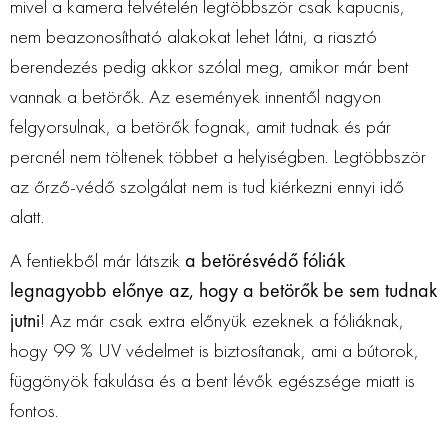
mivel a kamera felvételén legtöbbször csak kapucnis,
nem beazonosítható alakokat lehet látni, a riasztó
berendezés pedig akkor szólal meg, amikor már bent
vannak a betörők. Az események innentől nagyon
felgyorsulnak, a betörők fognak, amit tudnak és pár
percnél nem töltenek többet a helyiségben. Legtöbbször
az őrző-védő szolgálat nem is tud kiérkezni ennyi idő
alatt.
A fentiekből már látszik
a betörésvédő fóliák
legnagyobb előnye az, hogy a betörők be sem tudnak
jutni
! Az már csak extra előnyük ezeknek a fóliáknak,
hogy 99 % UV védelmet is biztosítanak, ami a bútorok,
függönyök fakulása és a bent lévők egészsége miatt is
fontos.