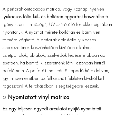
A perforált öntapadós matrica, vagy köznapi nyelven
lyukacsos fólia kül- és beltéren egyaránt használható
.
Igény szerinti minőségű, UV-szűrő álló festékkel digitálisan
nyomtatjuk. A nyomat mérete korlátlan és bármilyen
formára vágható. A perforált ablakfólia lyukacsos
szerkezetének köszönhetően kiválóan alkalmas
üzletportálok, ablakok, szélvédők fedésére abban az
esetben, ha bentről ki szeretnénk látni, azonban kintről
befelé nem. A perforált matricán öntapadó hátoldal van,
így minden esetben az felhasznált felületen kívülről kell
ragasztani! A felrakásában is segítségedre leszünk.
○ Nyomtatott vinyl matrica
Ez egy teljesen egyedi arculatot nyújtó nyomtatott