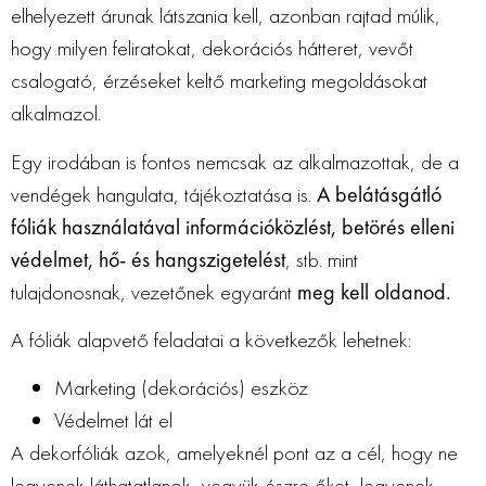
elhelyezett árunak látszania kell, azonban rajtad múlik,
hogy milyen feliratokat, dekorációs hátteret, vevőt
csalogató, érzéseket keltő marketing megoldásokat
alkalmazol.
Egy irodában is fontos nemcsak az alkalmazottak, de a
vendégek hangulata, tájékoztatása is.
A belátásgátló
fóliák használatával információközlést, betörés elleni
védelmet, hő- és hangszigetelést
, stb. mint
tulajdonosnak, vezetőnek egyaránt
meg kell oldanod.
A fóliák alapvető feladatai a következők lehetnek:
Marketing (dekorációs) eszköz
Védelmet lát el
A dekorfóliák azok, amelyeknél pont az a cél, hogy ne
legyenek láthatatlanok, vegyük észre őket, legyenek