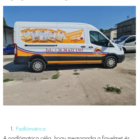
Padlómatrica
A padlómatrica célja, hogy megragadja a figyelmet és