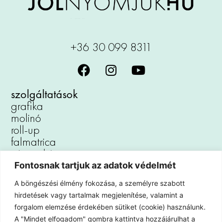
+36 30 099 8311
szolgáltatások
grafika
molinó
roll-up
falmatrica
vászonkép
reklámtábla
Fontosnak tartjuk az adatok védelmét
padlómatrica
A böngészési élmény fokozása, a személyre szabott
autófóliázás
hirdetések vagy tartalmak megjelenítése, valamint a
kirakat dekoráció
forgalom elemzése érdekében sütiket (cookie) használunk.
iroda dekoráció
A "Mindet elfogadom" gombra kattintva hozzájárulhat a