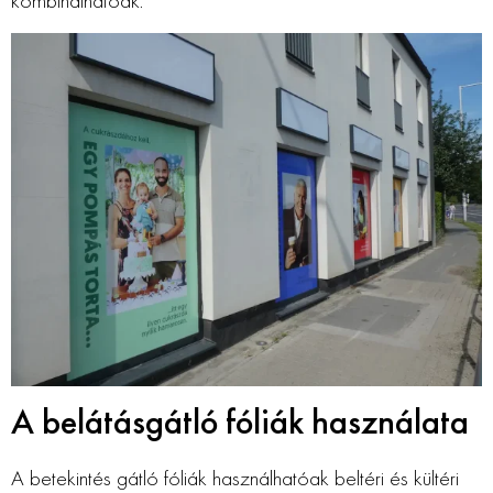
kombinálhatóak.
A belátásgátló fóliák használata
A betekintés gátló fóliák használhatóak beltéri és kültéri