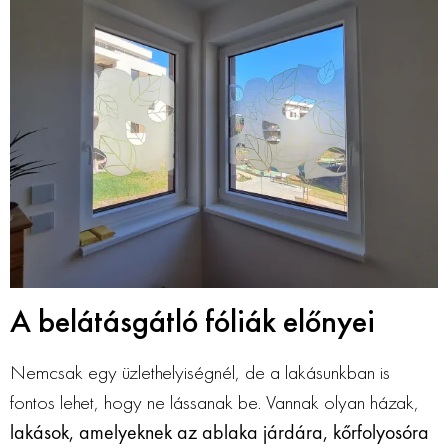
A belátásgátló fóliák előnyei
Nemcsak egy üzlethelyiségnél, de a lakásunkban is
fontos lehet, hogy ne lássanak be. Vannak olyan házak,
lakások, amelyeknek az ablaka járdára, kőrfolyosóra