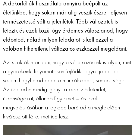
A dekorfóliák használata annyira beépült az
életünkbe, hogy sokan már alig veszik észre, teljesen
természetessé vált a jelenlétük. Több változatuk is
létezik és ezek közül úgy érdemes választanod, hogy
eldöntöd, nálad milyen feladatot is kell ezzel a
valóban hihetetlenül változatos eszközzel megoldani.
Azt szokták mondani, hogy a vállalkozásunk is olyan, mint
a gyerekeink: folyamatosan fejlődik, egyre jobb, de
sosem hagyhatod abba a munkálkodást, sosincs vége.
Az üzleted is mindig igényli a kreatív ötleteidet,
újdonságokat, állandó figyelmet – és ezek
megvalósításában a legjobb barátod a megfelelően
kiválasztott fólia, matrica lesz.