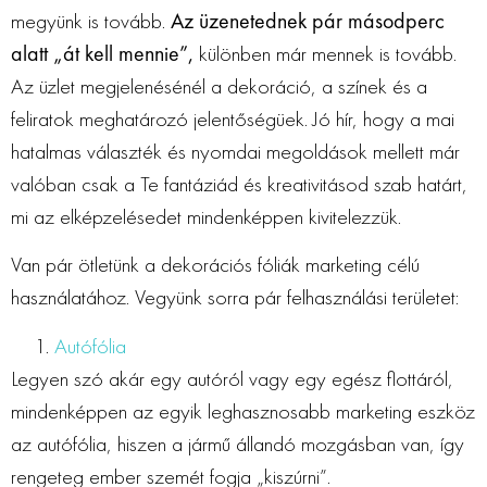
megyünk is tovább.
Az üzenetednek pár másodperc
alatt „át kell mennie”,
különben már mennek is tovább.
Az üzlet megjelenésénél a dekoráció, a színek és a
feliratok meghatározó jelentőségüek. Jó hír, hogy a mai
hatalmas választék és nyomdai megoldások mellett már
valóban csak a Te fantáziád és kreativitásod szab határt,
mi az elképzelésedet mindenképpen kivitelezzük.
Van pár ötletünk a dekorációs fóliák marketing célú
használatához. Vegyünk sorra pár felhasználási területet:
Autófólia
Legyen szó akár egy autóról vagy egy egész flottáról,
mindenképpen az egyik leghasznosabb marketing eszköz
az autófólia, hiszen a jármű állandó mozgásban van, így
rengeteg ember szemét fogja „kiszúrni”.