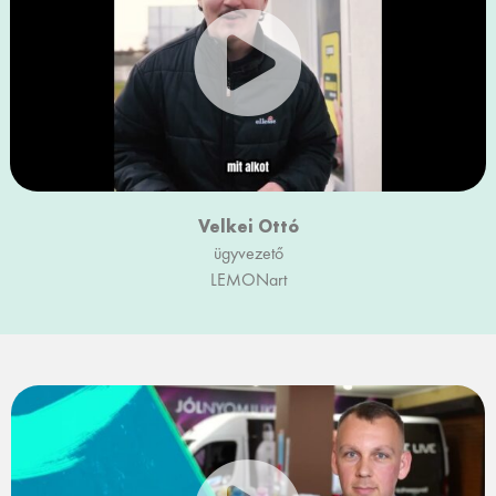
Velkei Ottó
ügyvezető
LEMONart