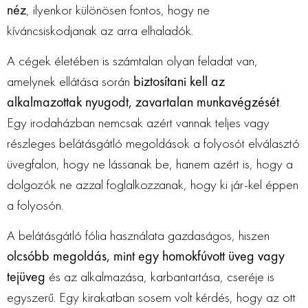
néz
, ilyenkor különösen fontos, hogy ne
kíváncsiskodjanak az arra elhaladók.
A cégek életében is számtalan olyan feladat van,
amelynek ellátása során
biztosítani kell az
alkalmazottak nyugodt, zavartalan munkavégzését
.
Egy irodaházban nemcsak azért vannak teljes vagy
részleges belátásgátló megoldások a folyosót elválasztó
üvegfalon, hogy ne lássanak be, hanem azért is, hogy a
dolgozók ne azzal foglalkozzanak, hogy ki jár-kel éppen
a folyosón.
A belátásgátló fólia használata gazdaságos, hiszen
olcsóbb megoldás, mint egy homokfúvott üveg vagy
tejüveg
és az alkalmazása, karbantartása, cseréje is
egyszerű. Egy kirakatban sosem volt kérdés, hogy az ott