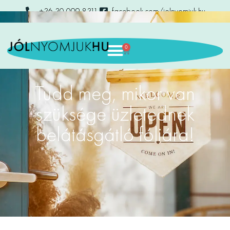
+36 30 099 8311
facebook.com/jolnyomjuk.hu
0
Tudd meg, mikor van
szüksége üzletednek
belátásgátló fóliára!