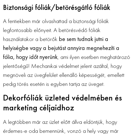
Biztonsági fóliák/betörésgátló fóliák
A fentiekben már olvashattad a biztonsági fóliák
legfontosabb előnyeit. A betörésvédő fóliák
használatakor a betörők
be sem tudnak jutni a
helyiségbe vagy a bejutást annyira megnehezíti a
fólia, hogy időt nyerünk
, ami ilyen esetben meghatározó
jelentőségű! Mechanikai védelmet jelent azáltal, hogy
megnöveli az üvegfelület ellenálló képességét, emellett
pedig törés esetén is egyben tartja az üveget.
Dekorfóliák üzleted védelmében és
marketing céljaidhoz
A legtöbben már az üzlet előtt állva eldöntjük, hogy
érdemes-e oda bemennünk, vonzó a hely vagy már