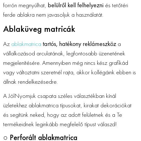
forrón megnyúlhat,
belülről kell felhelyezni
és tetőtéri
ferde ablakra nem javasoljuk a használatát.
Ablaküveg matricák
Az
ablakmatrica
tartós, hatékony reklámeszköz
a
vállalkozásod arculatának, legfontosabb üzenetének
megjelenítésére. Amennyiben még nincs kész grafikád
vagy változtatni szeretnél rajta, akkor kollégáink ebben is
állnak rendelkezésedre.
A JólNyomjuk csapata széles választékban kínál
üzletekhez ablakmatrica típusokat, kirakat dekorációkat
és segítünk neked, hogy az adott felületnek és a Te
termékeidnek leginkább megfelelő típust válaszd!
○ Perforált ablakmatrica