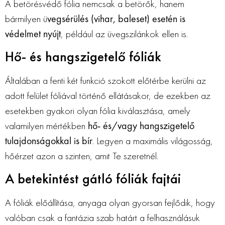
A betörésvédő fólia nemcsak a betörők, hanem
bármilyen ü
vegsérülés (vihar, baleset) esetén is
védelmet nyújt
, például az üvegszilánkok ellen is.
Hő- és hangszigetelő fóliák
Általában a fenti két funkció szokott előtérbe kerülni az
adott felület fóliával történő ellátásakor, de ezekben az
esetekben gyakori olyan fólia kiválasztása, amely
valamilyen mértékben
hő- és/vagy hangszigetelő
tulajdonságokkal is bír
. Legyen a maximális világosság,
hőérzet azon a szinten, amit Te szeretnél.
A betekintést gátló fóliák fajtái
A fóliák előállítása, anyaga olyan gyorsan fejlődik, hogy
valóban csak a fantázia szab határt a felhasználásuk