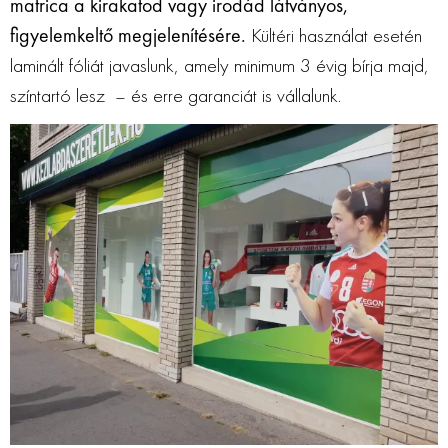
matrica a kirakatod vagy irodád látványos,
figyelemkeltő megjelenítésére.
Kültéri használat esetén
laminált fóliát javaslunk, amely minimum 3 évig bírja majd,
színtartó lesz – és erre garanciát is vállalunk.