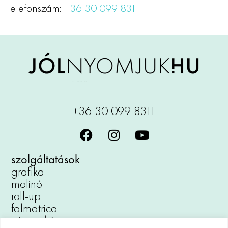
Telefonszám:
+36 30 099 8311
+36 30 099 8311
szolgáltatások
grafika
molinó
roll-up
falmatrica
vászonkép