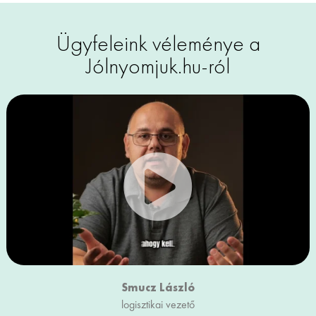
Ügyfeleink véleménye a
Jólnyomjuk.hu-ról
Smucz László
logisztikai vezető