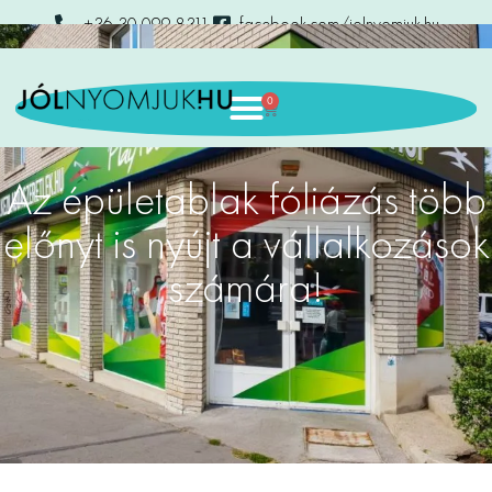
+36 30 099 8311
facebook.com/jolnyomjuk.hu
0
Az épületablak fóliázás több
előnyt is nyújt a vállalkozások
számára!