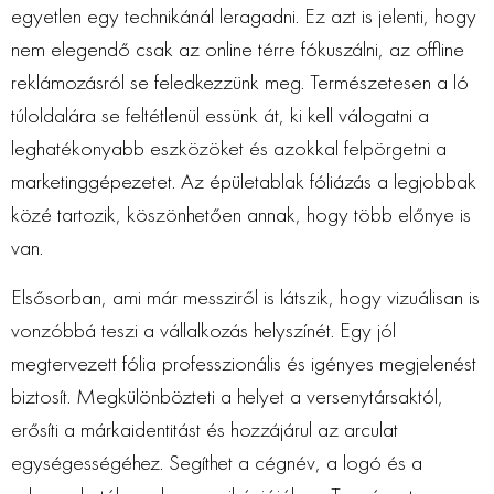
egyetlen egy technikánál leragadni. Ez azt is jelenti, hogy
nem elegendő csak az online térre fókuszálni, az offline
reklámozásról se feledkezzünk meg. Természetesen a ló
túloldalára se feltétlenül essünk át, ki kell válogatni a
leghatékonyabb eszközöket és azokkal felpörgetni a
marketinggépezetet. Az épületablak fóliázás a legjobbak
közé tartozik, köszönhetően annak, hogy több előnye is
van.
Elsősorban, ami már messziről is látszik, hogy vizuálisan is
vonzóbbá teszi a vállalkozás helyszínét. Egy jól
megtervezett fólia professzionális és igényes megjelenést
biztosít. Megkülönbözteti a helyet a versenytársaktól,
erősíti a márkaidentitást és hozzájárul az arculat
egységességéhez. Segíthet a cégnév, a logó és a