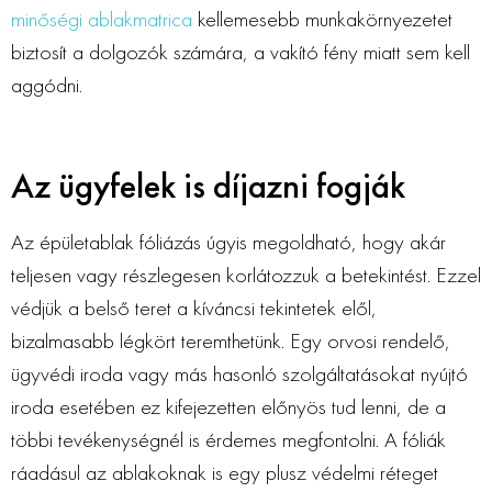
minőségi ablakmatrica
kellemesebb munkakörnyezetet
biztosít a dolgozók számára, a vakító fény miatt sem kell
aggódni.
Az ügyfelek is díjazni fogják
Az épületablak fóliázás úgyis megoldható, hogy akár
teljesen vagy részlegesen korlátozzuk a betekintést. Ezzel
védjük a belső teret a kíváncsi tekintetek elől,
bizalmasabb légkört teremthetünk. Egy orvosi rendelő,
ügyvédi iroda vagy más hasonló szolgáltatásokat nyújtó
iroda esetében ez kifejezetten előnyös tud lenni, de a
többi tevékenységnél is érdemes megfontolni. A fóliák
ráadásul az ablakoknak is egy plusz védelmi réteget