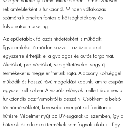
szlogen hatékony kommunikációjában. Természetesen
reklámfelületként is funkcionál. Minden vállalkozás
számára kiemelten fontos a költséghatékony és
folyamatos marketing.
Az épületablak fóliázás hirdetésként is működik:
figyelemfelkeltő módon közvetíti az üzeneteket,
egyszerre érhetjük el a gyalogos és autós forgalmat.
Akciókat, promóciókat, szolgáltatásokat vagy új
termékeket is megjeleníthetünk rajta. Alacsony költséggel
működik és hosszú távú megoldást kapunk, amire csupán
egyszer kell költeni. A vizuális előnyök mellett érdemes a
funkcionális pozitívumokról is beszélni. Csökkenti a belső
tér hőmérsékletét, kevesebb energiát kell fordítani a
hűtésre. Védelmet nyújt az UV-sugarakkal szemben, így a
bútorok és a kirakati termékek sem fognak kifakulni. Egy