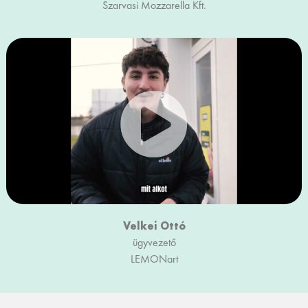
Szarvasi Mozzarella Kft.
Velkei Ottó
ügyvezető
LEMONart