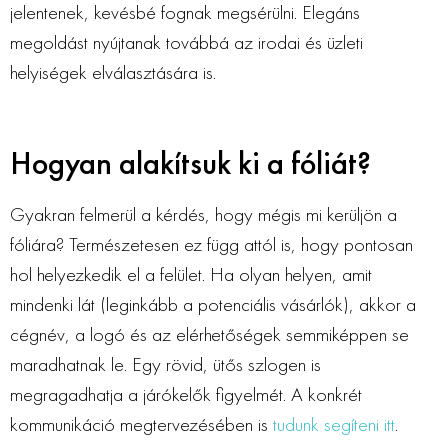
jelentenek, kevésbé fognak megsérülni. Elegáns
megoldást nyújtanak továbbá az irodai és üzleti
helyiségek elválasztására is.
Hogyan alakítsuk ki a fóliát?
Gyakran felmerül a kérdés, hogy mégis mi kerüljön a
fóliára? Természetesen ez függ attól is, hogy pontosan
hol helyezkedik el a felület. Ha olyan helyen, amit
mindenki lát (leginkább a potenciális vásárlók), akkor a
cégnév, a logó és az elérhetőségek semmiképpen se
maradhatnak le. Egy rövid, ütős szlogen is
megragadhatja a járókelők figyelmét. A konkrét
kommunikáció megtervezésében is
tudunk segíteni itt
.