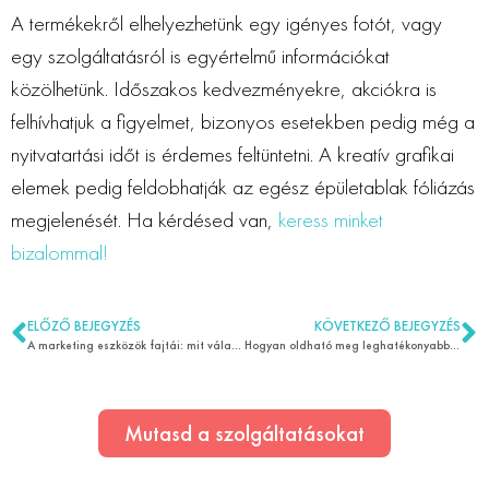
A termékekről elhelyezhetünk egy igényes fotót, vagy
egy szolgáltatásról is egyértelmű információkat
közölhetünk. Időszakos kedvezményekre, akciókra is
felhívhatjuk a figyelmet, bizonyos esetekben pedig még a
nyitvatartási időt is érdemes feltüntetni. A kreatív grafikai
elemek pedig feldobhatják az egész épületablak fóliázás
megjelenését. Ha kérdésed van,
keress minket
bizalommal!
ELŐZŐ BEJEGYZÉS
KÖVETKEZŐ BEJEGYZÉS
A marketing eszközök fajtái: mit válasszunk 2025-ben?
Hogyan oldható meg leghatékonyabban a hirdetőplakát készítése?
Mutasd a szolgáltatásokat