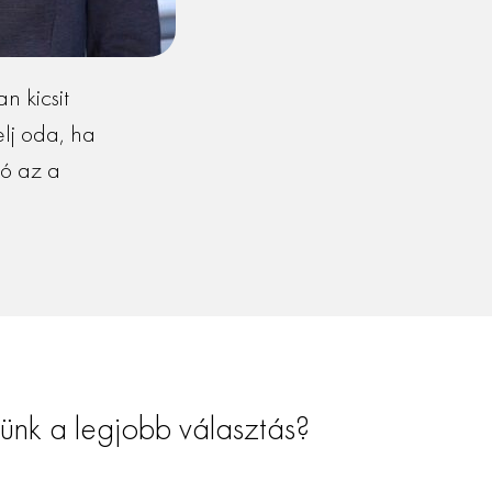
n kicsit
lj oda, ha
nó az a
ünk a legjobb választás?