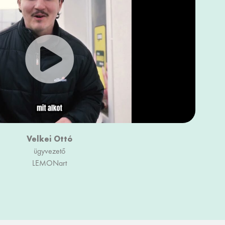
Velkei Ottó
ügyvezető
LEMONart