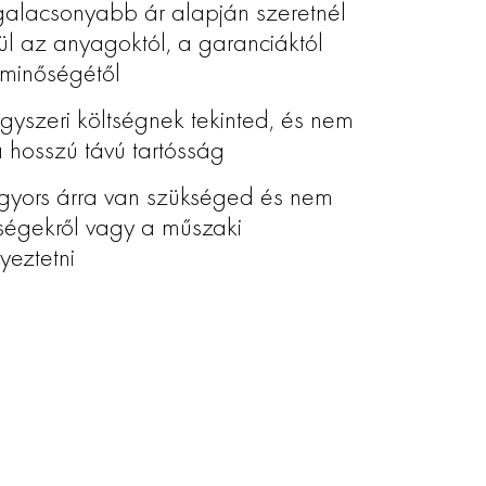
galacsonyabb ár alapján szeretnél
ül az anyagoktól, a garanciáktól
 minőségétől
gyszeri költségnek tekinted, és nem
 hosszú távú tartósság
gyors árra van szükséged és nem
őségekről vagy a műszaki
eztetni