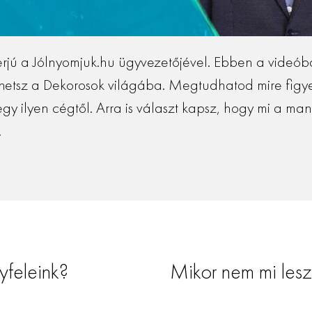
terjú a Jólnyomjuk.hu ügyvezetőjével. Ebben a videóba
rhetsz a Dekorosok világába. Megtudhatod mire figye
egy ilyen cégtől. Arra is választ kapsz, hogy mi a ma
.
yfeleink?
Mikor nem mi lesz