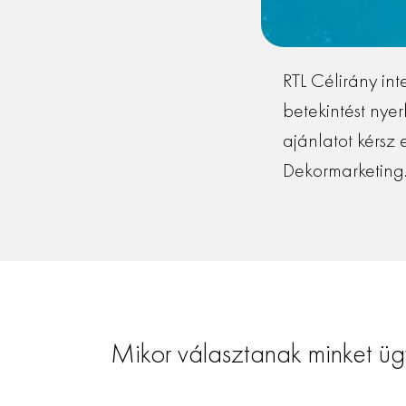
RTL Célirány in
betekintést nye
ajánlatot kérsz 
Dekormarketing
Mikor választanak minket üg