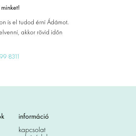
 minket!
on is el tudod érni Ádámot.
lvenni, akkor rövid időn
99 8311
ok
információ
kapcsolat