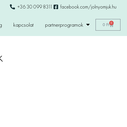
+36 30 099 8311
facebook.com/jolnyomjuk.hu
0
g
kapcsolat
partnerprogramok
0
Ft
k