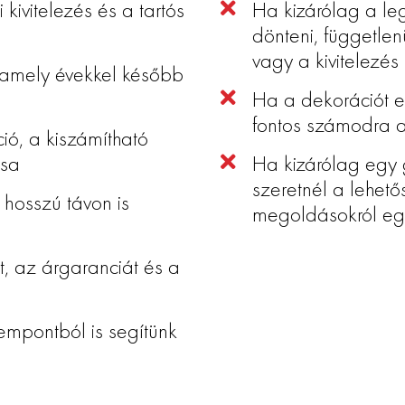
ivitelezés és a tartós
Ha kizárólag a le
dönteni, független
vagy a kivitelezés
 amely évekkel később
Ha a dekorációt e
fontos számodra a
ó, a kiszámítható
ása
Ha kizárólag egy 
szeretnél a lehet
 hosszú távon is
megoldásokról egy
t, az árgaranciát és a
mpontból is segítünk