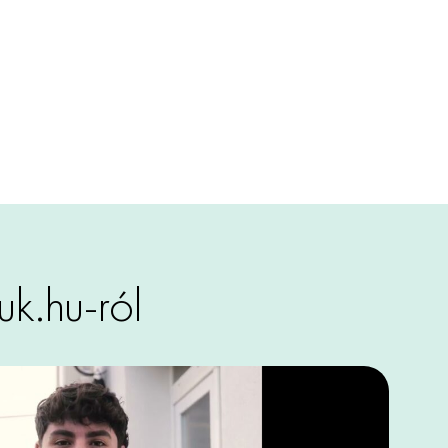
k.hu-ról