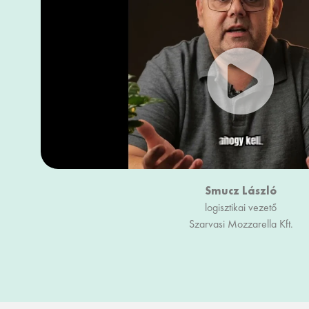
Smucz László
logisztikai vezető
Szarvasi Mozzarella Kft.